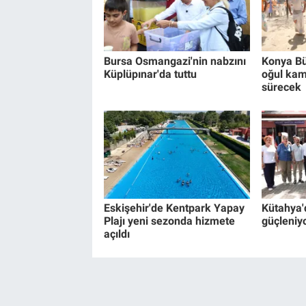
Bursa Osmangazi'nin nabzını
Konya Bü
Küplüpınar'da tuttu
oğul kam
sürecek
Eskişehir'de Kentpark Yapay
Kütahya'
Plajı yeni sezonda hizmete
güçleniy
açıldı