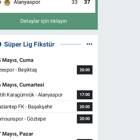
Alanyaspor
33
37
0
Detaylar için tıklayın
Süper Lig Fikstür
5 Mayıs, Cuma
zespor - Beşiktaş
20:00
6 Mayıs, Cumartesi
tih Karagümrük - Alanyaspor
17:00
ziantep FK - Başakşehir
20:00
msunspor - Göztepe
20:00
 Mayıs, Pazar