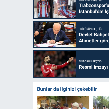
Trabzonspor'u
İstanbul'da! İş
EDITÖRÜN SEÇTIĞI
Devlet Bahçel
Ahmetler göre
EDITÖRÜN SEÇTIĞI
Resmi imzayı
Bunlar da ilginizi çekebilir