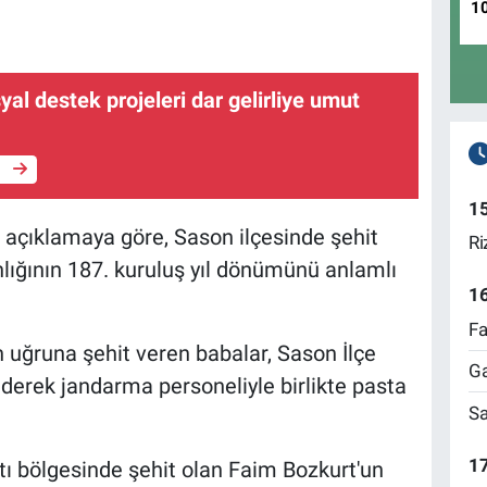
1
syal destek projeleri dar gelirliye umut
e
1
n açıklamaya göre, Sason ilçesinde şehit
Ri
lığının 187. kuruluş yıl dönümünü anlamlı
1
Fa
n uğruna şehit veren babalar, Sason İlçe
Ga
derek jandarma personeliyle birlikte pasta
Sa
17
tı bölgesinde şehit olan Faim Bozkurt'un