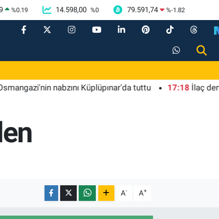
9
14.598,00
79.591,74
%
0.19
%
0
%
-1.82
'nin nabzını Küplüpınar'da tuttu
17:18
İlaç denetimind
den
-
+
A
A