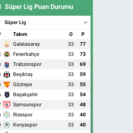
Süper Lig Puan Durumu
Süper Lig
#
Takım
O
P
Galatasaray
33
77
1
Fenerbahçe
33
73
2
Trabzonspor
33
69
3
Beşiktaş
33
59
4
Göztepe
33
55
5
Başakşehir
33
54
6
Samsunspor
33
48
7
Rizespor
33
40
8
Konyaspor
33
40
9