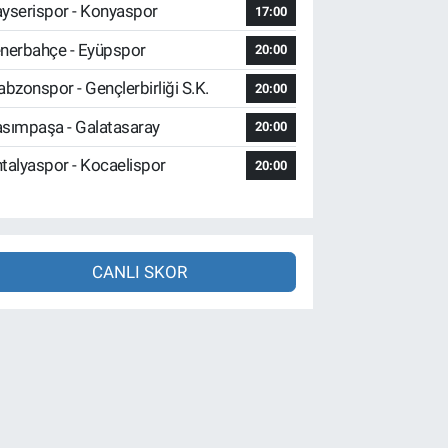
yserispor - Konyaspor
17:00
nerbahçe - Eyüpspor
20:00
abzonspor - Gençlerbirliği S.K.
20:00
sımpaşa - Galatasaray
20:00
talyaspor - Kocaelispor
20:00
CANLI SKOR