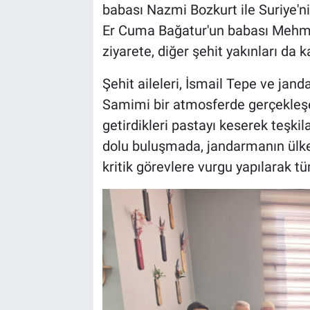
babası Nazmi Bozkurt ile Suriye'n
Er Cuma Bağatur'un babası Mehm
ziyarete, diğer şehit yakınları da ka
Şehit aileleri, İsmail Tepe ve jan
Samimi bir atmosferde gerçekleşen
getirdikleri pastayı keserek teşki
dolu buluşmada, jandarmanın ülken
kritik görevlere vurgu yapılarak t