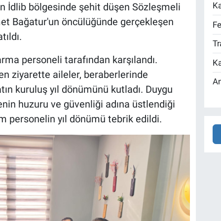
Ka
in İdlib bölgesinde şehit düşen Sözleşmeli
et Bağatur'un öncülüğünde gerçekleşen
Fe
tıldı.
Tr
darma personeli tarafından karşılandı.
Ka
 ziyarette aileler, beraberlerinde
An
latın kuruluş yıl dönümünü kutladı. Duygu
in huzuru ve güvenliği adına üstlendiği
üm personelin yıl dönümü tebrik edildi.