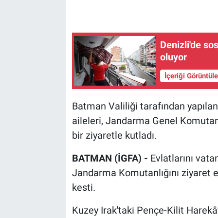
Denizli'de so
oluyor
İçeriği Görüntül
Batman Valiliği tarafından yapıla
aileleri, Jandarma Genel Komutan
bir ziyaretle kutladı.
BATMAN (İGFA) -
Evlatlarını vata
Jandarma Komutanlığını ziyaret e
kesti.
Kuzey Irak'taki Pençe-Kilit Harekâ