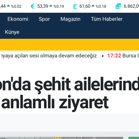
,44
53,39
61,60
6.862,0
%
0.02
%
0.19
%
0.18
Ekonomi
Spor
Magazin
Tüm Haberler
Künye
açılan sesi olmaya devam edeceğiz
17:22
Bursa Osmangazi
'da şehit ailelerin
anlamlı ziyaret