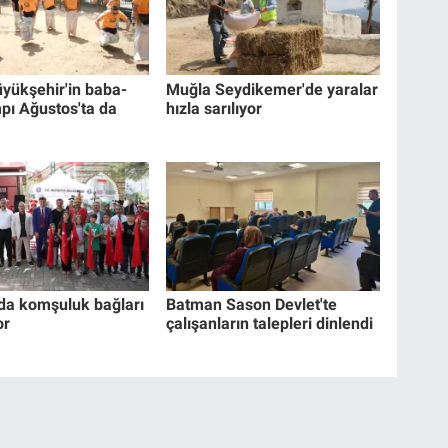
yükşehir'in baba-
Muğla Seydikemer'de yaralar
pı Ağustos'ta da
hızla sarılıyor
da komşuluk bağları
Batman Sason Devlet'te
or
çalışanların talepleri dinlendi