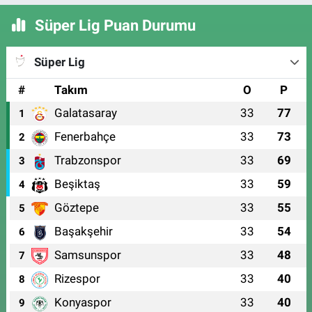
Süper Lig Puan Durumu
Süper Lig
#
Takım
O
P
Galatasaray
33
77
1
Fenerbahçe
33
73
2
Trabzonspor
33
69
3
Beşiktaş
33
59
4
Göztepe
33
55
5
Başakşehir
33
54
6
Samsunspor
33
48
7
Rizespor
33
40
8
Konyaspor
33
40
9