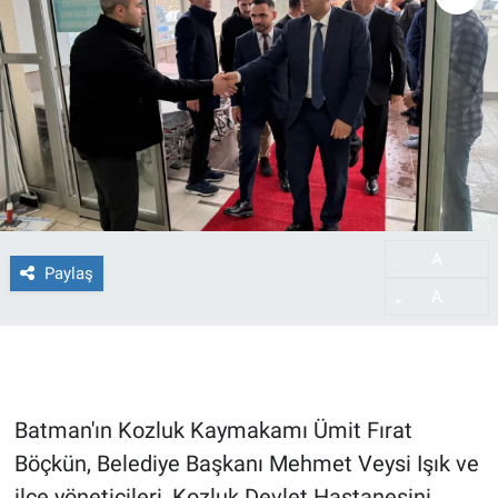
A
-
Paylaş
A
+
Batman'ın Kozluk Kaymakamı Ümit Fırat
Böçkün, Belediye Başkanı Mehmet Veysi Işık ve
ilçe yöneticileri, Kozluk Devlet Hastanesini