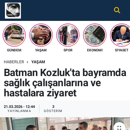
Gündem
Nöbetçi Eczaneler
Ekonomi
Hava Durumu
GÜNDEM
YAŞAM
SPOR
EKONOMI
SIYASET
Spor
Namaz Vakitleri
HABERLER
YAŞAM
Magazin
Trafik Durumu
Batman Kozluk'ta bayramda
sağlık çalışanlarına ve
Tüm Haberler
Süper Lig Puan Durumu ve Fikstür
hastalara ziyaret
İletişim
Tüm Manşetler
21.03.2026 - 12:44
3
Künye
Son Dakika Haberleri
YAYINLANMA
GÖSTERIM
Haber Arşivi