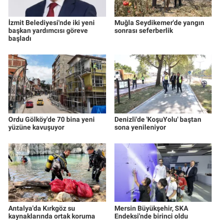
İzmit Belediyesi'nde iki yeni
Muğla Seydikemer'de yangın
başkan yardımcısı göreve
sonrası seferberlik
başladı
Ordu Gölköy'de 70 bina yeni
Denizli'de 'KoşuYolu' baştan
yüzüne kavuşuyor
sona yenileniyor
Antalya'da Kırkgöz su
Mersin Büyükşehir, SKA
kaynaklarında ortak koruma
Endeksi'nde birinci oldu