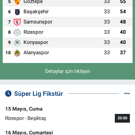
Göztepe
33
55
5
Başakşehir
33
54
6
Samsunspor
33
48
7
Rizespor
33
40
8
Konyaspor
33
40
9
Alanyaspor
33
37
10
Detaylar için tıklayın
Süper Lig Fikstür
15 Mayıs, Cuma
Rizespor - Beşiktaş
20:00
16 Mayıs, Cumartesi