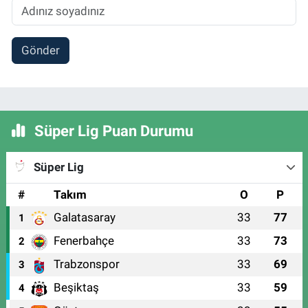
Gönder
Süper Lig Puan Durumu
Süper Lig
#
Takım
O
P
Galatasaray
33
77
1
Fenerbahçe
33
73
2
Trabzonspor
33
69
3
Beşiktaş
33
59
4