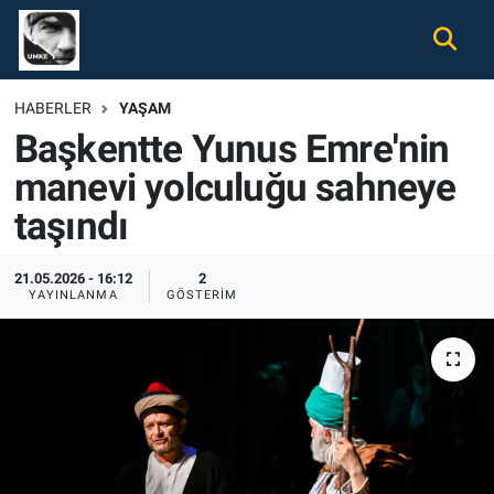
Gündem
Nöbetçi Eczaneler
HABERLER
YAŞAM
Başkentte Yunus Emre'nin
Ekonomi
Hava Durumu
manevi yolculuğu sahneye
Spor
Namaz Vakitleri
taşındı
Magazin
Trafik Durumu
21.05.2026 - 16:12
2
YAYINLANMA
GÖSTERIM
Tüm Haberler
Süper Lig Puan Durumu ve Fikstür
İletişim
Tüm Manşetler
Künye
Son Dakika Haberleri
Haber Arşivi