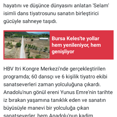
hayatını ve düşünce dünyasını anlatan 'Selam'
isimli dans tiyatrosunu sanatın birleştirici
gücüyle sahneye taşıdı.
Bursa Keles'te yollar
hem yenileniyor, hem
genişliyor
HBV Itri Kongre Merkezi'nde gerçekleştirilen
programda; 60 dansçı ve 6 kişilik tiyatro ekibi
sanatseverleri zaman yolculuğuna çıkardı.
Anadolu'nun gönül ereni Yunus Emre'nin tarihte
iz bırakan yaşamına tanıklık eden ve sanatın
büyüsüyle manevi bir yolculuğa çıkan
sanatseverler, hem Anadolu'nun kadim