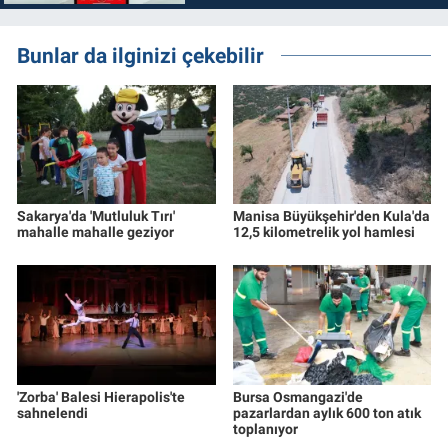
Bunlar da ilginizi çekebilir
Sakarya'da 'Mutluluk Tırı'
Manisa Büyükşehir'den Kula'da
mahalle mahalle geziyor
12,5 kilometrelik yol hamlesi
'Zorba' Balesi Hierapolis'te
Bursa Osmangazi'de
sahnelendi
pazarlardan aylık 600 ton atık
toplanıyor