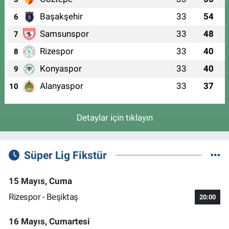
Başakşehir
33
54
6
Samsunspor
33
48
7
Rizespor
33
40
8
Konyaspor
33
40
9
Alanyaspor
33
37
10
Detaylar için tıklayın
Süper Lig Fikstür
15 Mayıs, Cuma
Rizespor - Beşiktaş
20:00
16 Mayıs, Cumartesi