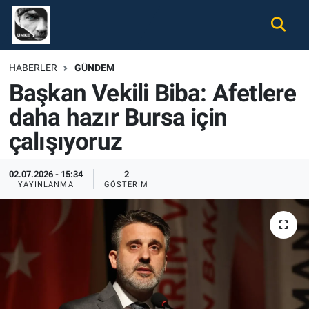
Gündem
Nöbetçi Eczaneler
HABERLER
GÜNDEM
Başkan Vekili Biba: Afetlere
Ekonomi
Hava Durumu
daha hazır Bursa için
Spor
Namaz Vakitleri
çalışıyoruz
Magazin
Trafik Durumu
02.07.2026 - 15:34
2
YAYINLANMA
GÖSTERIM
Tüm Haberler
Süper Lig Puan Durumu ve Fikstür
İletişim
Tüm Manşetler
Künye
Son Dakika Haberleri
Haber Arşivi