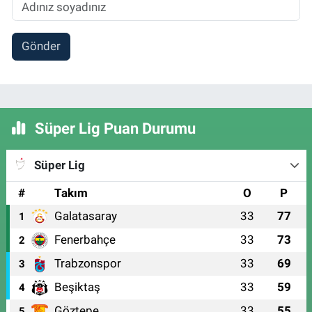
Gönder
Süper Lig Puan Durumu
Süper Lig
#
Takım
O
P
Galatasaray
33
77
1
Fenerbahçe
33
73
2
Trabzonspor
33
69
3
Beşiktaş
33
59
4
Göztepe
33
55
5