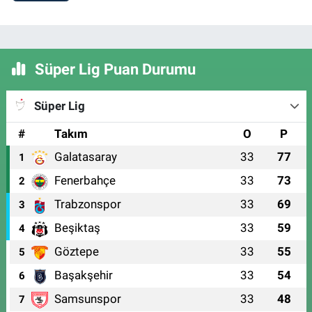
Süper Lig Puan Durumu
Süper Lig
#
Takım
O
P
Galatasaray
33
77
1
Fenerbahçe
33
73
2
Trabzonspor
33
69
3
Beşiktaş
33
59
4
Göztepe
33
55
5
Başakşehir
33
54
6
Samsunspor
33
48
7