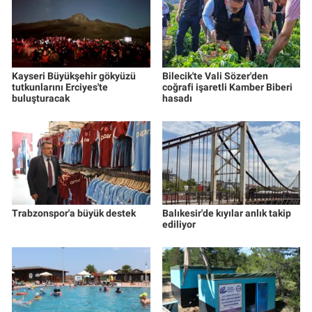
Kayseri Büyükşehir gökyüzü
Bilecik'te Vali Sözer'den
tutkunlarını Erciyes'te
coğrafi işaretli Kamber Biberi
buluşturacak
hasadı
Trabzonspor'a büyük destek
Balıkesir'de kıyılar anlık takip
ediliyor