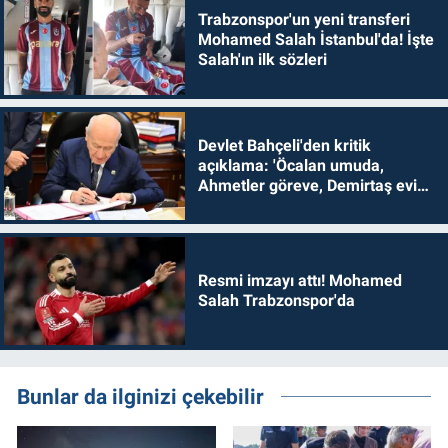
Trabzonspor'un yeni transferi
Mohamed Salah İstanbul'da! İşte
Salah'ın ilk sözleri
Devlet Bahçeli'den kritik
açıklama: 'Öcalan umuda,
Ahmetler göreve, Demirtaş evine
dönmelidir'
Resmi imzayı attı! Mohamed
Salah Trabzonspor'da
Bunlar da ilginizi çekebilir