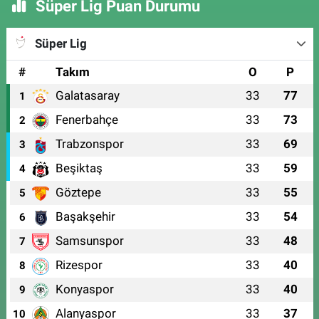
Süper Lig Puan Durumu
Süper Lig
#
Takım
O
P
Galatasaray
33
77
1
Fenerbahçe
33
73
2
Trabzonspor
33
69
3
Beşiktaş
33
59
4
Göztepe
33
55
5
Başakşehir
33
54
6
Samsunspor
33
48
7
Rizespor
33
40
8
Konyaspor
33
40
9
Alanyaspor
33
37
10