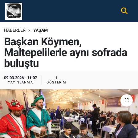
Gündem
Nöbetçi Eczaneler
HABERLER
YAŞAM
Başkan Köymen,
Ekonomi
Hava Durumu
Maltepelilerle aynı sofrada
Spor
Namaz Vakitleri
buluştu
Magazin
Trafik Durumu
09.03.2026 - 11:07
1
YAYINLANMA
GÖSTERIM
Tüm Haberler
Süper Lig Puan Durumu ve Fikstür
İletişim
Tüm Manşetler
Künye
Son Dakika Haberleri
Haber Arşivi