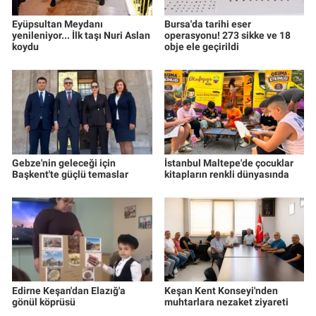
Eyüpsultan Meydanı
Bursa'da tarihi eser
yenileniyor... İlk taşı Nuri Aslan
operasyonu! 273 sikke ve 18
koydu
obje ele geçirildi
Gebze'nin geleceği için
İstanbul Maltepe'de çocuklar
Başkent'te güçlü temaslar
kitapların renkli dünyasında
Edirne Keşan'dan Elazığ'a
Keşan Kent Konseyi'nden
gönül köprüsü
muhtarlara nezaket ziyareti