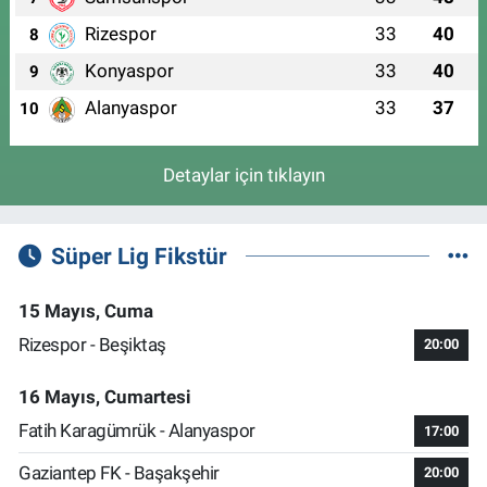
Rizespor
33
40
8
Konyaspor
33
40
9
Alanyaspor
33
37
10
Detaylar için tıklayın
Süper Lig Fikstür
15 Mayıs, Cuma
Rizespor - Beşiktaş
20:00
16 Mayıs, Cumartesi
Fatih Karagümrük - Alanyaspor
17:00
Gaziantep FK - Başakşehir
20:00