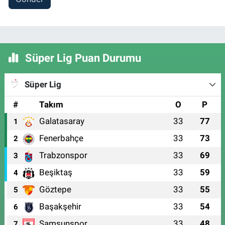
Süper Lig Puan Durumu
Süper Lig
#
Takım
O
P
Galatasaray
33
77
1
Fenerbahçe
33
73
2
Trabzonspor
33
69
3
Beşiktaş
33
59
4
Göztepe
33
55
5
Başakşehir
33
54
6
Samsunspor
33
48
7