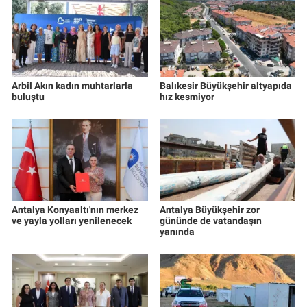
Arbil Akın kadın muhtarlarla
Balıkesir Büyükşehir altyapıda
buluştu
hız kesmiyor
Antalya Konyaaltı'nın merkez
Antalya Büyükşehir zor
ve yayla yolları yenilenecek
gününde de vatandaşın
yanında