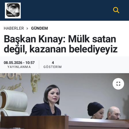
Gündem
Nöbetçi Eczaneler
HABERLER
GÜNDEM
Başkan Kınay: Mülk satan
Ekonomi
Hava Durumu
değil, kazanan belediyeyiz
Spor
Namaz Vakitleri
08.05.2026 - 10:57
4
Magazin
Trafik Durumu
YAYINLANMA
GÖSTERIM
Tüm Haberler
Süper Lig Puan Durumu ve Fikstür
İletişim
Tüm Manşetler
Künye
Son Dakika Haberleri
Haber Arşivi