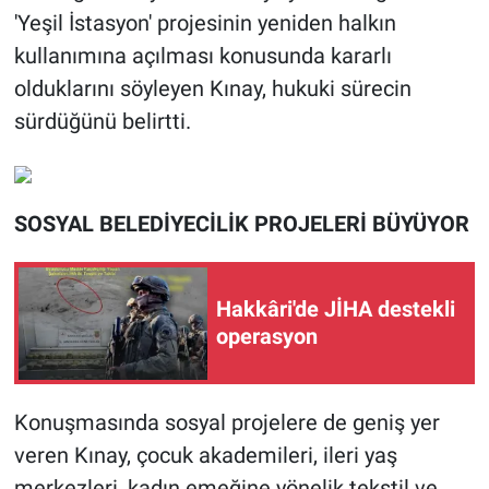
'Yeşil İstasyon' projesinin yeniden halkın
kullanımına açılması konusunda kararlı
olduklarını söyleyen Kınay, hukuki sürecin
sürdüğünü belirtti.
SOSYAL BELEDİYECİLİK PROJELERİ BÜYÜYOR
Hakkâri'de JİHA destekli
operasyon
Konuşmasında sosyal projelere de geniş yer
veren Kınay, çocuk akademileri, ileri yaş
merkezleri, kadın emeğine yönelik tekstil ve