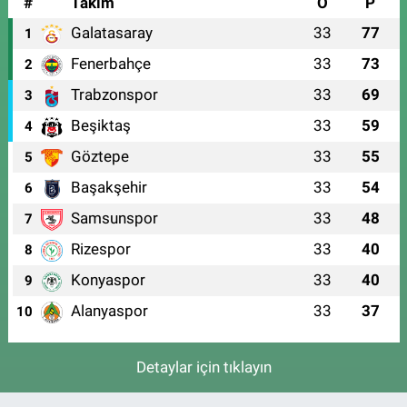
#
Takım
O
P
Galatasaray
33
77
1
Fenerbahçe
33
73
2
Trabzonspor
33
69
3
Beşiktaş
33
59
4
Göztepe
33
55
5
Başakşehir
33
54
6
Samsunspor
33
48
7
Rizespor
33
40
8
Konyaspor
33
40
9
Alanyaspor
33
37
10
Detaylar için tıklayın