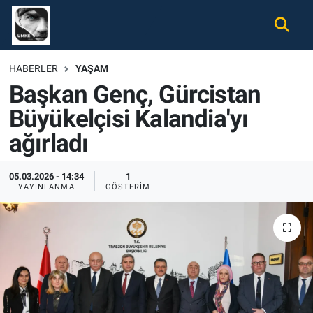
Gündem
Nöbetçi Eczaneler
HABERLER
YAŞAM
Başkan Genç, Gürcistan
Ekonomi
Hava Durumu
Büyükelçisi Kalandia'yı
Spor
Namaz Vakitleri
ağırladı
Magazin
Trafik Durumu
05.03.2026 - 14:34
1
YAYINLANMA
GÖSTERIM
Tüm Haberler
Süper Lig Puan Durumu ve Fikstür
İletişim
Tüm Manşetler
Künye
Son Dakika Haberleri
Haber Arşivi