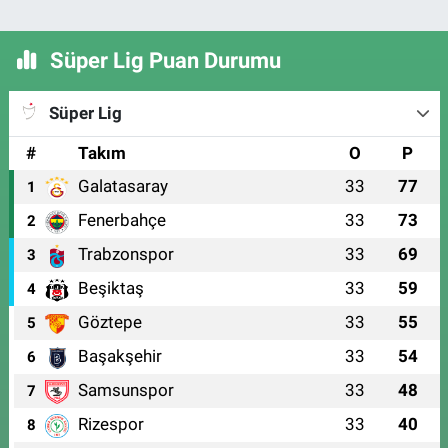
Süper Lig Puan Durumu
Süper Lig
#
Takım
O
P
Galatasaray
33
77
1
Fenerbahçe
33
73
2
Trabzonspor
33
69
3
Beşiktaş
33
59
4
Göztepe
33
55
5
Başakşehir
33
54
6
Samsunspor
33
48
7
Rizespor
33
40
8