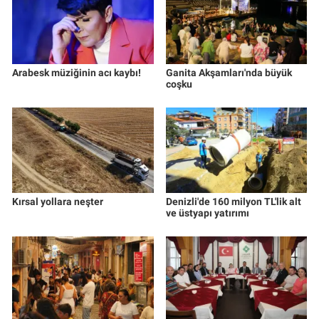
Arabesk müziğinin acı kaybı!
Ganita Akşamları'nda büyük
coşku
Kırsal yollara neşter
Denizli'de 160 milyon TL'lik alt
ve üstyapı yatırımı