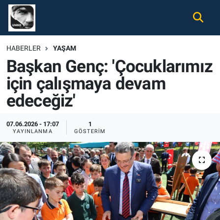
Gündem
Nöbetçi Eczaneler
HABERLER
YAŞAM
Başkan Genç: 'Çocuklarımız
Ekonomi
Hava Durumu
için çalışmaya devam
Spor
Namaz Vakitleri
edeceğiz'
Magazin
Trafik Durumu
07.06.2026 - 17:07
1
YAYINLANMA
GÖSTERIM
Tüm Haberler
Süper Lig Puan Durumu ve Fikstür
İletişim
Tüm Manşetler
Künye
Son Dakika Haberleri
Haber Arşivi