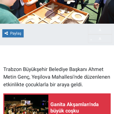
A
-
Paylaş
A
+
Trabzon Büyükşehir Belediye Başkanı Ahmet
Metin Genç, Yeşilova Mahallesi'nde düzenlenen
etkinlikte çocuklarla bir araya geldi.
Ganita Akşamları'nda
büyük coşku