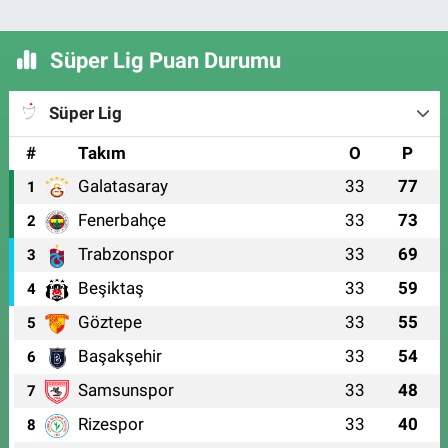
Süper Lig Puan Durumu
Süper Lig
#
Takım
O
P
Galatasaray
33
77
1
Fenerbahçe
33
73
2
Trabzonspor
33
69
3
Beşiktaş
33
59
4
Göztepe
33
55
5
Başakşehir
33
54
6
Samsunspor
33
48
7
Rizespor
33
40
8