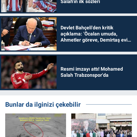
Salah'ın ilk sözleri
Devlet Bahçeli'den kritik
açıklama: 'Öcalan umuda,
Ahmetler göreve, Demirtaş evine
dönmelidir'
Resmi imzayı attı! Mohamed
Salah Trabzonspor'da
Bunlar da ilginizi çekebilir