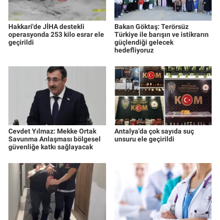
Hakkari'de JİHA destekli
Bakan Göktaş: Terörsüz
operasyonda 253 kilo esrar ele
Türkiye ile barışın ve istikrarın
geçirildi
güçlendiği gelecek
hedefliyoruz
Cevdet Yılmaz: Mekke Ortak
Antalya'da çok sayıda suç
Savunma Anlaşması bölgesel
unsuru ele geçirildi
güvenliğe katkı sağlayacak