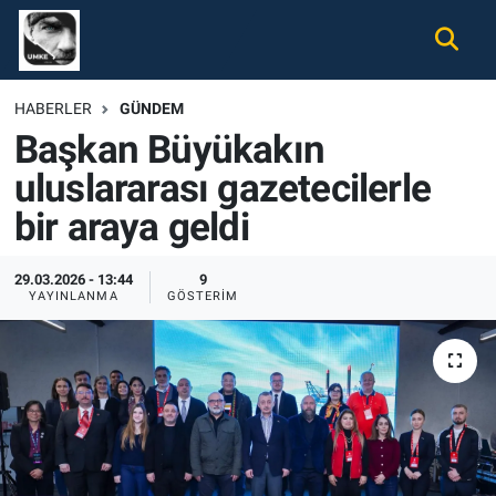
Gündem
Nöbetçi Eczaneler
HABERLER
GÜNDEM
Başkan Büyükakın
Ekonomi
Hava Durumu
uluslararası gazetecilerle
Spor
Namaz Vakitleri
bir araya geldi
Magazin
Trafik Durumu
29.03.2026 - 13:44
9
YAYINLANMA
GÖSTERIM
Tüm Haberler
Süper Lig Puan Durumu ve Fikstür
İletişim
Tüm Manşetler
Künye
Son Dakika Haberleri
Haber Arşivi