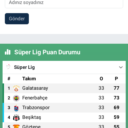
Gönder
Süper Lig Puan Durumu
Süper Lig
#
Takım
O
P
Galatasaray
33
77
1
Fenerbahçe
33
73
2
Trabzonspor
33
69
3
Beşiktaş
33
59
4
Göztepe
33
55
5