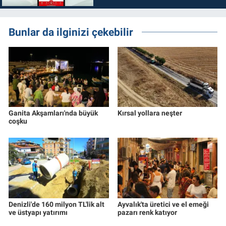
Bunlar da ilginizi çekebilir
Ganita Akşamları'nda büyük
Kırsal yollara neşter
coşku
Denizli'de 160 milyon TL'lik alt
Ayvalık'ta üretici ve el emeği
ve üstyapı yatırımı
pazarı renk katıyor