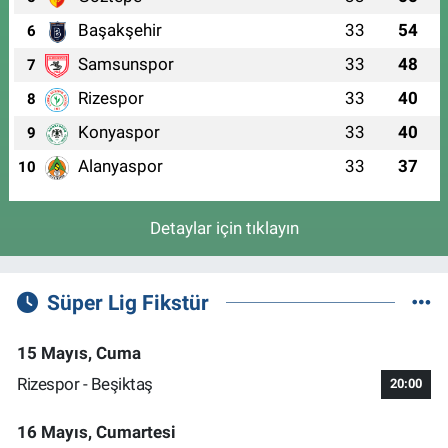
Başakşehir
33
54
6
Samsunspor
33
48
7
Rizespor
33
40
8
Konyaspor
33
40
9
Alanyaspor
33
37
10
Detaylar için tıklayın
Süper Lig Fikstür
15 Mayıs, Cuma
Rizespor - Beşiktaş
20:00
16 Mayıs, Cumartesi