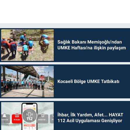
Sağlık Bakanı Memişoğlu'ndan
UMKE Haftası'na ilişkin paylaşım
Kocaeli Bölge UMKE Tatbikatı
İhbar, İlk Yardım, Afet... HAYAT
112 Acil Uygulaması Genişliyor