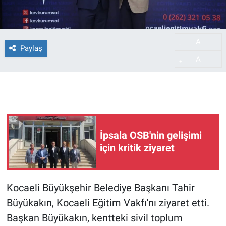
A
-
Paylaş
A
+
İpsala OSB'nin gelişimi
için kritik ziyaret
Kocaeli Büyükşehir Belediye Başkanı Tahir
Büyükakın, Kocaeli Eğitim Vakfı'nı ziyaret etti.
Başkan Büyükakın, kentteki sivil toplum