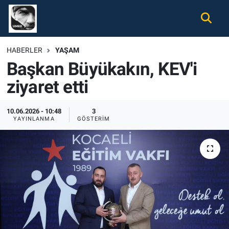
Gündem
Nöbetçi Eczaneler
HABERLER
YAŞAM
Başkan Büyükakın, KEV'i
Ekonomi
Hava Durumu
ziyaret etti
Spor
Namaz Vakitleri
10.06.2026 - 10:48
3
Magazin
Trafik Durumu
YAYINLANMA
GÖSTERIM
Tüm Haberler
Süper Lig Puan Durumu ve Fikstür
İletişim
Tüm Manşetler
Künye
Son Dakika Haberleri
Haber Arşivi