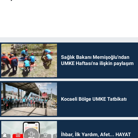
Sağlık Bakanı Memişoğlu'ndan
UMKE Haftası'na ilişkin paylaşım
Kocaeli Bölge UMKE Tatbikatı
İhbar, İlk Yardım, Afet... HAYAT