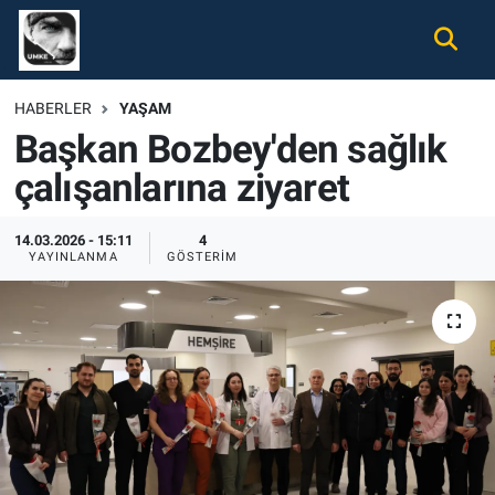
Gündem
Nöbetçi Eczaneler
HABERLER
YAŞAM
Başkan Bozbey'den sağlık
Ekonomi
Hava Durumu
çalışanlarına ziyaret
Spor
Namaz Vakitleri
14.03.2026 - 15:11
4
Magazin
Trafik Durumu
YAYINLANMA
GÖSTERIM
Tüm Haberler
Süper Lig Puan Durumu ve Fikstür
İletişim
Tüm Manşetler
Künye
Son Dakika Haberleri
Haber Arşivi