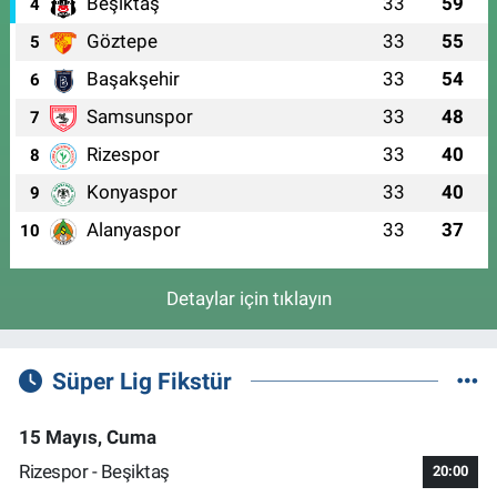
Beşiktaş
33
59
4
Göztepe
33
55
5
Başakşehir
33
54
6
Samsunspor
33
48
7
Rizespor
33
40
8
Konyaspor
33
40
9
Alanyaspor
33
37
10
Detaylar için tıklayın
Süper Lig Fikstür
15 Mayıs, Cuma
Rizespor - Beşiktaş
20:00