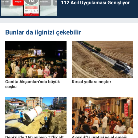
112 Acil Uygulaması Genişliyor
Bunlar da ilginizi çekebilir
Ganita Akşamları'nda büyük
Kırsal yollara neşter
coşku
Denizli'de 160 milyon TL'lik alt
Ayvalık'ta üretici ve el emeği