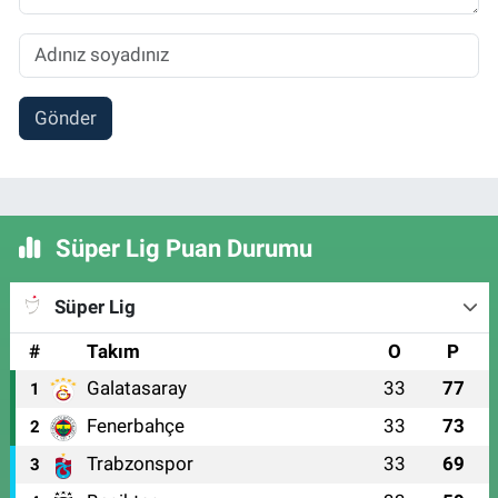
Gönder
Süper Lig Puan Durumu
Süper Lig
#
Takım
O
P
Galatasaray
33
77
1
Fenerbahçe
33
73
2
Trabzonspor
33
69
3