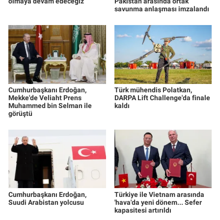
olmaya devam edeceğiz
Pakistan arasında ortak
savunma anlaşması imzalandı
Cumhurbaşkanı Erdoğan,
Türk mühendis Polatkan,
Mekke'de Veliaht Prens
DARPA Lift Challenge'da finale
Muhammed bin Selman ile
kaldı
görüştü
Cumhurbaşkanı Erdoğan,
Türkiye ile Vietnam arasında
Suudi Arabistan yolcusu
'hava'da yeni dönem... Sefer
kapasitesi artırıldı