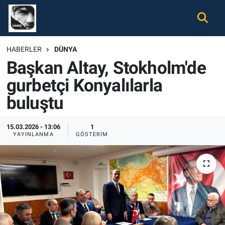
Gündem
Nöbetçi Eczaneler
HABERLER
DÜNYA
Başkan Altay, Stokholm'de
Ekonomi
Hava Durumu
gurbetçi Konyalılarla
Spor
Namaz Vakitleri
buluştu
Magazin
Trafik Durumu
15.03.2026 - 13:06
1
YAYINLANMA
GÖSTERIM
Tüm Haberler
Süper Lig Puan Durumu ve Fikstür
İletişim
Tüm Manşetler
Künye
Son Dakika Haberleri
Haber Arşivi