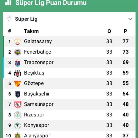
Süper Lig Puan Durumu
Süper Lig
#
Takım
O
P
Galatasaray
33
77
1
Fenerbahçe
33
73
2
Trabzonspor
33
69
3
Beşiktaş
33
59
4
Göztepe
33
55
5
Başakşehir
33
54
6
Samsunspor
33
48
7
Rizespor
33
40
8
Konyaspor
33
40
9
Alanyaspor
33
37
10