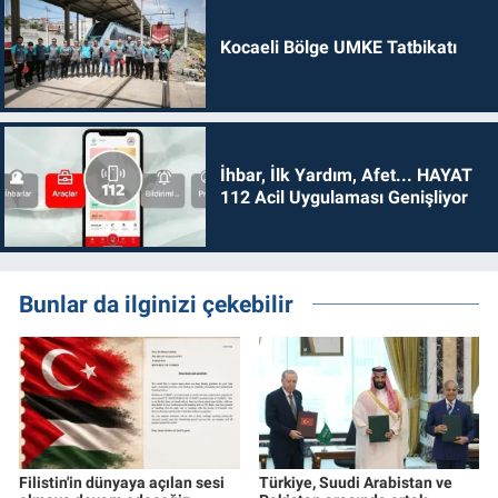
Kocaeli Bölge UMKE Tatbikatı
İhbar, İlk Yardım, Afet... HAYAT
112 Acil Uygulaması Genişliyor
Bunlar da ilginizi çekebilir
Filistin'in dünyaya açılan sesi
Türkiye, Suudi Arabistan ve