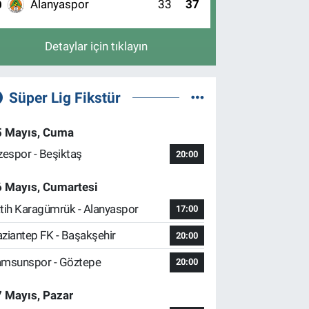
Alanyaspor
33
37
0
Detaylar için tıklayın
Süper Lig Fikstür
5 Mayıs, Cuma
zespor - Beşiktaş
20:00
6 Mayıs, Cumartesi
tih Karagümrük - Alanyaspor
17:00
ziantep FK - Başakşehir
20:00
msunspor - Göztepe
20:00
 Mayıs, Pazar