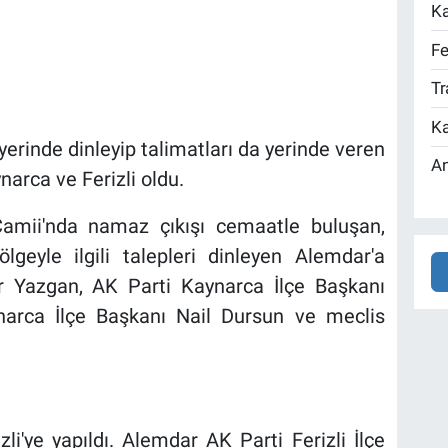
Ka
Fe
Tr
Ka
erinde dinleyip talimatları da yerinde veren
An
arca ve Ferizli oldu.
Camii'nda namaz çıkışı cemaatle buluşan,
geyle ilgili talepleri dinleyen Alemdar'a
r Yazgan, AK Parti Kaynarca İlçe Başkanı
rca İlçe Başkanı Nail Dursun ve meclis
izli'ye yapıldı. Alemdar AK Parti Ferizli İlçe