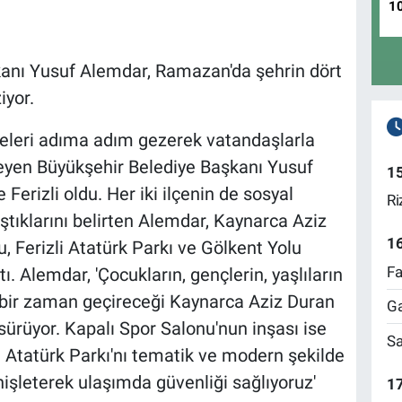
1
anı Yusuf Alemdar, Ramazan'da şehrin dört
iyor.
eleri adıma adım gezerek vatandaşlarla
leyen Büyükşehir Belediye Başkanı Yusuf
1
Ferizli oldu. Her iki ilçenin de sosyal
Ri
ıştıklarını belirten Alemdar, Kaynarca Aziz
1
 Ferizli Atatürk Parkı ve Gölkent Yolu
Fa
tı. Alemdar, 'Çocukların, gençlerin, yaşlıların
li bir zaman geçireceği Kaynarca Aziz Duran
Ga
sürüyor. Kapalı Spor Salonu'nun inşası ise
Sa
 Atatürk Parkı'nı tematik ve modern şekilde
nişleterek ulaşımda güvenliği sağlıyoruz'
17