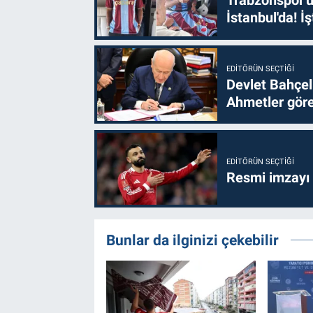
Trabzonspor'u
İstanbul'da! İş
EDITÖRÜN SEÇTIĞI
Devlet Bahçel
Ahmetler göre
EDITÖRÜN SEÇTIĞI
Resmi imzayı
Bunlar da ilginizi çekebilir