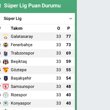
Süper Lig Puan Durumu
Süper Lig
#
Takım
O
P
Galatasaray
33
77
1
Fenerbahçe
33
73
2
Trabzonspor
33
69
3
Beşiktaş
33
59
4
Göztepe
33
55
5
Başakşehir
33
54
6
Samsunspor
33
48
7
Rizespor
33
40
8
Konyaspor
33
40
9