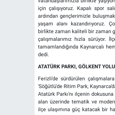
vatandaşlarımızla birlikte yaşıy
için çalışıyoruz. Kapalı spor sal
ardından gençlerimizle buluşmak 
yaşam alanı kazandırıyoruz. Çocu
birlikte zaman kaliteli bir zaman
çalışmalarımız hızla sürüyor. İl
tamamlandığında Kaynarcalı hemş
dedi.
ATATÜRK PARKI, GÖLKENT YOLU
Ferizli'de sürdürülen çalışmala
'Söğütlü'de Ritim Park, Kaynarca'da
Atatürk Parkı'nı ilçenin dokusuna 
alan üzerinde tematik ve modern 
ilçe ulaşımına güç katacak bir h