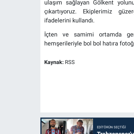
ulaşım sağlayan Gölkent yolun
çıkartıyoruz. Ekiplerimiz güze
ifadelerini kullandı.
İçten ve samimi ortamda gerç
hemşerileriyle bol bol hatıra fotoğr
Kaynak:
RSS
EDITÖRÜN SEÇTIĞI