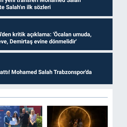
n yeni transferi Mohamed Salah
te Salah'ın ilk sözleri
i'den kritik açıklama: 'Öcalan umuda,
ve, Demirtaş evine dönmelidir'
 attı! Mohamed Salah Trabzonspor'da