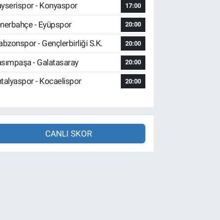
yserispor - Konyaspor
17:00
nerbahçe - Eyüpspor
20:00
abzonspor - Gençlerbirliği S.K.
20:00
sımpaşa - Galatasaray
20:00
talyaspor - Kocaelispor
20:00
CANLI SKOR