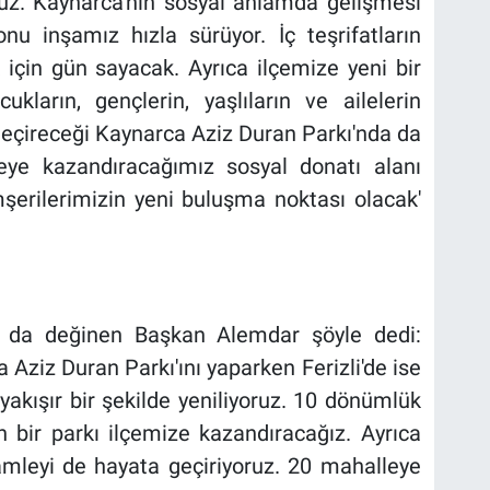
oruz. Kaynarca'nın sosyal anlamda gelişmesi
onu inşamız hızla sürüyor. İç teşrifatların
için gün sayacak. Ayrıca ilçemize yeni bir
kların, gençlerin, yaşlıların ve ailelerin
 geçireceği Kaynarca Aziz Duran Parkı'nda da
çeye kazandıracağımız sosyal donatı alanı
erilerimizin yeni buluşma noktası olacak'
ra da değinen Başkan Alemdar şöyle dedi:
 Aziz Duran Parkı'ını yaparken Ferizli'de ise
yakışır bir şekilde yeniliyoruz. 10 dönümlük
bir parkı ilçemize kazandıracağız. Ayrıca
amleyi de hayata geçiriyoruz. 20 mahalleye