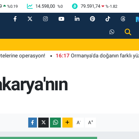
9
14.598,00
79.591,74
%
0.19
%
0
%
-1.82
e operasyon!
16:17
Ormanya'da doğanın farklı yüzü
karya'nın
-
+
A
A