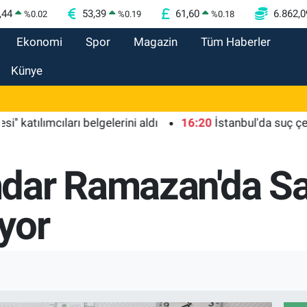
,44
53,39
61,60
6.862,0
%
0.02
%
0.19
%
0.18
Ekonomi
Spor
Magazin
Tüm Haberler
Künye
ımcıları belgelerini aldı
16:20
İstanbul'da suç çetelerin
dar Ramazan'da Sa
iyor