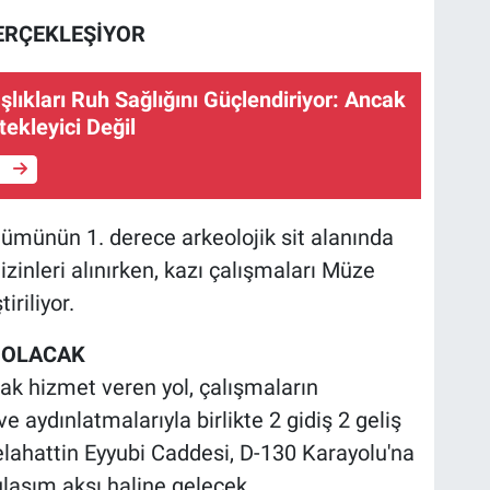
ERÇEKLEŞİYOR
lıkları Ruh Sağlığını Güçlendiriyor: Ancak
tekleyici Değil
e
ümünün 1. derece arkeolojik sit alanında
izinleri alınırken, kazı çalışmaları Müze
riliyor.
 OLACAK
rak hizmet veren yol, çalışmaların
aydınlatmalarıyla birlikte 2 gidiş 2 geliş
lahattin Eyyubi Caddesi, D-130 Karayolu'na
 ulaşım aksı haline gelecek.