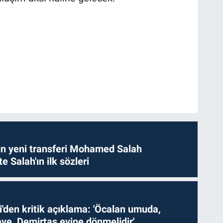
n yeni transferi Mohamed Salah
te Salah'ın ilk sözleri
i'den kritik açıklama: 'Öcalan umuda,
ve, Demirtaş evine dönmelidir'