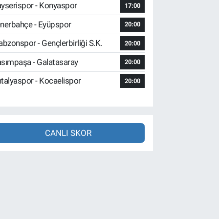
yserispor - Konyaspor
17:00
nerbahçe - Eyüpspor
20:00
abzonspor - Gençlerbirliği S.K.
20:00
sımpaşa - Galatasaray
20:00
talyaspor - Kocaelispor
20:00
CANLI SKOR