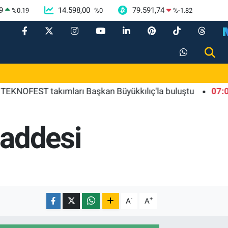
9
14.598,00
79.591,74
%
0.19
%
0
%
-1.82
T takımları Başkan Büyükkılıç'la buluştu
07:00
Kayseri
Caddesi
-
+
A
A