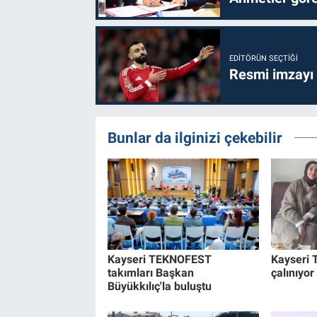
EDITÖRÜN SEÇTIĞI
Resmi imzayı
Bunlar da ilginizi çekebilir
Kayseri TEKNOFEST
Kayseri T
takımları Başkan
çalınıyor
Büyükkılıç'la buluştu