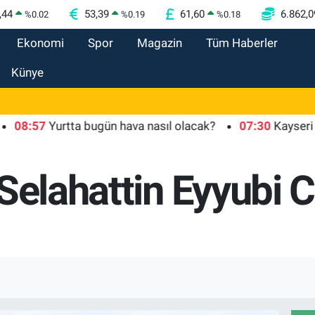
,44
53,39
61,60
6.862,0
%
0.02
%
0.19
%
0.18
Ekonomi
Spor
Magazin
Tüm Haberler
Künye
Yurtta bugün hava nasıl olacak?
07:30
Kayseri TEKNOFES
 Selahattin Eyyubi 