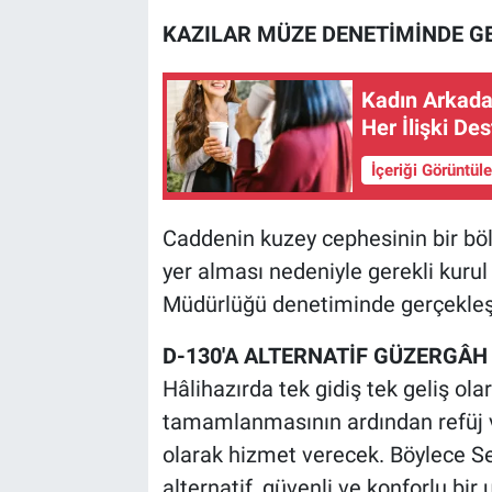
KAZILAR MÜZE DENETİMİNDE G
Kadın Arkadaş
Her İlişki Des
İçeriği Görüntül
Caddenin kuzey cephesinin bir böl
yer alması nedeniyle gerekli kurul 
Müdürlüğü denetiminde gerçekleşti
D-130'A ALTERNATİF GÜZERGÂH
Hâlihazırda tek gidiş tek geliş ola
tamamlanmasının ardından refüj ve 
olarak hizmet verecek. Böylece Se
alternatif, güvenli ve konforlu bir