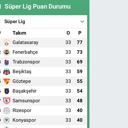
Süper Lig Puan Durumu
Süper Lig
#
Takım
O
P
Galatasaray
33
77
1
Fenerbahçe
33
73
2
Trabzonspor
33
69
3
Beşiktaş
33
59
4
Göztepe
33
55
5
Başakşehir
33
54
6
Samsunspor
33
48
7
Rizespor
33
40
8
Konyaspor
33
40
9