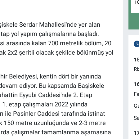
1
şiskele Serdar Mahallesi'nde yer alan
etap yol yapım çalışmalarına başladı.
si arasında kalan 700 metrelik bölüm, 20
ak 2x2 şeritli olacak şekilde bölünmüş yol
1
Ri
r Belediyesi, kentin dört bir yanında
1
 devam ediyor. Bu kapsamda Başiskele
Fa
ahattin Eyyubi Caddesi'nde 2. Etap
1. etap çalışmaları 2022 yılında
Ga
 ile Pasinler Caddesi tarafında istinat
Sa
şık 150 metre uzunluğunda ve 2-3 metre
uvarda çalışmalar tamamlanma aşamasına
17