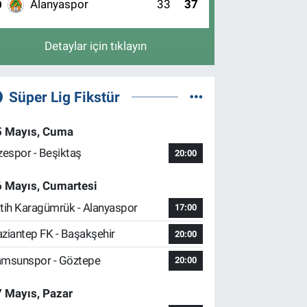
Alanyaspor
33
37
0
Detaylar için tıklayın
Süper Lig Fikstür
5 Mayıs, Cuma
zespor - Beşiktaş
20:00
6 Mayıs, Cumartesi
tih Karagümrük - Alanyaspor
17:00
ziantep FK - Başakşehir
20:00
msunspor - Göztepe
20:00
 Mayıs, Pazar