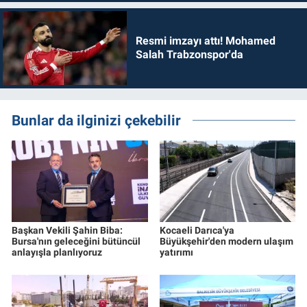
Resmi imzayı attı! Mohamed
Salah Trabzonspor'da
Bunlar da ilginizi çekebilir
Başkan Vekili Şahin Biba:
Kocaeli Darıca'ya
Bursa'nın geleceğini bütüncül
Büyükşehir'den modern ulaşım
anlayışla planlıyoruz
yatırımı