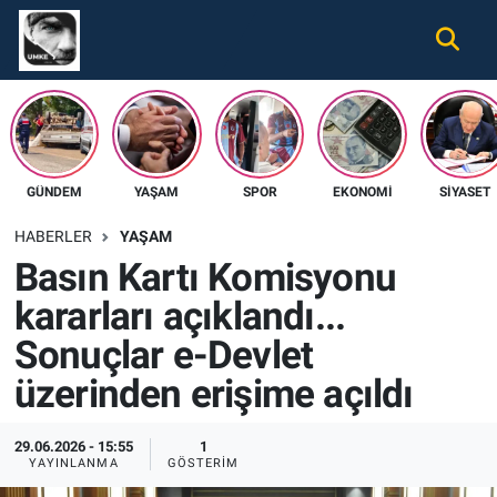
Gündem
Nöbetçi Eczaneler
Ekonomi
Hava Durumu
GÜNDEM
YAŞAM
SPOR
EKONOMI
SIYASET
Spor
Namaz Vakitleri
HABERLER
YAŞAM
Magazin
Trafik Durumu
Basın Kartı Komisyonu
kararları açıklandı...
Tüm Haberler
Süper Lig Puan Durumu ve Fikstür
Sonuçlar e-Devlet
İletişim
Tüm Manşetler
üzerinden erişime açıldı
Künye
Son Dakika Haberleri
29.06.2026 - 15:55
1
YAYINLANMA
GÖSTERIM
Haber Arşivi