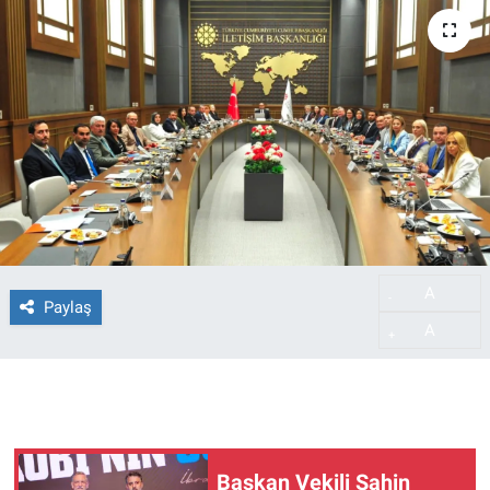
A
-
Paylaş
A
+
Başkan Vekili Şahin