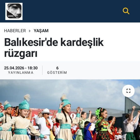
Gündem
Nöbetçi Eczaneler
HABERLER
YAŞAM
Balıkesir'de kardeşlik
Ekonomi
Hava Durumu
rüzgarı
Spor
Namaz Vakitleri
25.04.2026 - 18:30
6
Magazin
Trafik Durumu
YAYINLANMA
GÖSTERIM
Tüm Haberler
Süper Lig Puan Durumu ve Fikstür
İletişim
Tüm Manşetler
Künye
Son Dakika Haberleri
Haber Arşivi