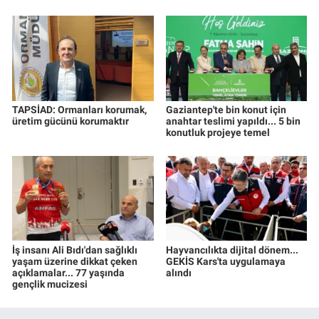
TAPSİAD: Ormanları korumak,
Gaziantep'te bin konut için
üretim gücünü korumaktır
anahtar teslimi yapıldı... 5 bin
konutluk projeye temel
İş insanı Ali Bıdı'dan sağlıklı
Hayvancılıkta dijital dönem...
yaşam üzerine dikkat çeken
GEKİS Kars'ta uygulamaya
açıklamalar... 77 yaşında
alındı
gençlik mucizesi