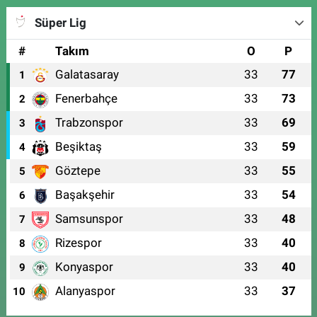
Süper Lig
#
Takım
O
P
Galatasaray
33
77
1
Fenerbahçe
33
73
2
Trabzonspor
33
69
3
Beşiktaş
33
59
4
Göztepe
33
55
5
Başakşehir
33
54
6
Samsunspor
33
48
7
Rizespor
33
40
8
Konyaspor
33
40
9
Alanyaspor
33
37
10