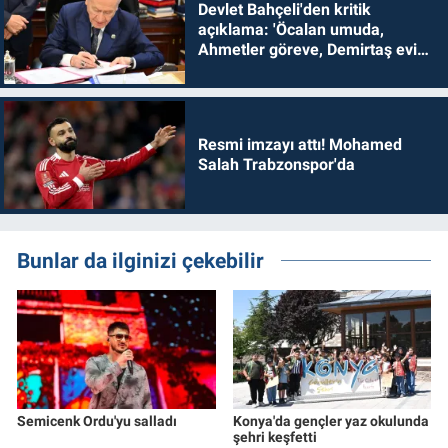
Devlet Bahçeli'den kritik
açıklama: 'Öcalan umuda,
Ahmetler göreve, Demirtaş evine
dönmelidir'
Resmi imzayı attı! Mohamed
Salah Trabzonspor'da
Bunlar da ilginizi çekebilir
Semicenk Ordu'yu salladı
Konya'da gençler yaz okulunda
şehri keşfetti