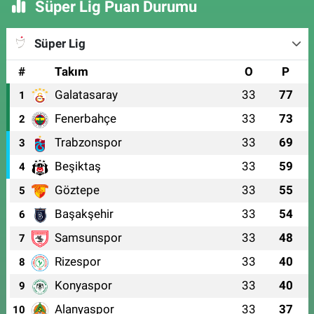
Süper Lig Puan Durumu
Süper Lig
#
Takım
O
P
Galatasaray
33
77
1
Fenerbahçe
33
73
2
Trabzonspor
33
69
3
Beşiktaş
33
59
4
Göztepe
33
55
5
Başakşehir
33
54
6
Samsunspor
33
48
7
Rizespor
33
40
8
Konyaspor
33
40
9
Alanyaspor
33
37
10