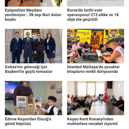
Eyüpsultan Meydanı
Bursa'da tarihi eser
yenileniyor... İlk taşı Nuri Aslan
operasyonu! 273 sikke ve 18
koydu
obje ele geçirildi
Gebze'nin geleceği için
İstanbul Maltepe'de çocuklar
Başkent'te güçlü temaslar
kitapların renkli dünyasında
Edirne Keşan'dan Elazığ'a
Keşan Kent Konseyi'nden
gönül köprüsü
muhtarlara nezaket ziyareti