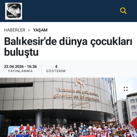
Gündem
Nöbetçi Eczaneler
HABERLER
YAŞAM
Balıkesir'de dünya çocukları
Ekonomi
Hava Durumu
buluştu
Spor
Namaz Vakitleri
22.04.2026 - 16:36
4
Magazin
Trafik Durumu
YAYINLANMA
GÖSTERIM
Tüm Haberler
Süper Lig Puan Durumu ve Fikstür
İletişim
Tüm Manşetler
Künye
Son Dakika Haberleri
Haber Arşivi