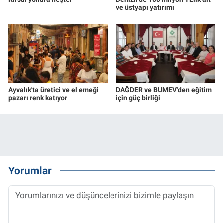
ve üstyapı yatırımı
Ayvalık'ta üretici ve el emeği
DAĞDER ve BUMEV'den eğitim
pazarı renk katıyor
için güç birliği
Yorumlar