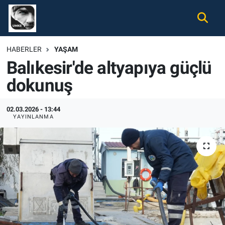
Gündem
Nöbetçi Eczaneler
HABERLER
YAŞAM
Balıkesir'de altyapıya güçlü
Ekonomi
Hava Durumu
dokunuş
Spor
Namaz Vakitleri
02.03.2026 - 13:44
Magazin
Trafik Durumu
YAYINLANMA
Tüm Haberler
Süper Lig Puan Durumu ve Fikstür
İletişim
Tüm Manşetler
Künye
Son Dakika Haberleri
Haber Arşivi