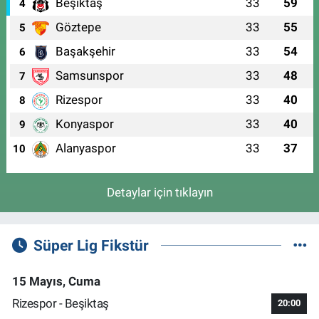
Beşiktaş
33
59
4
Göztepe
33
55
5
Başakşehir
33
54
6
Samsunspor
33
48
7
Rizespor
33
40
8
Konyaspor
33
40
9
Alanyaspor
33
37
10
Detaylar için tıklayın
Süper Lig Fikstür
15 Mayıs, Cuma
Rizespor - Beşiktaş
20:00