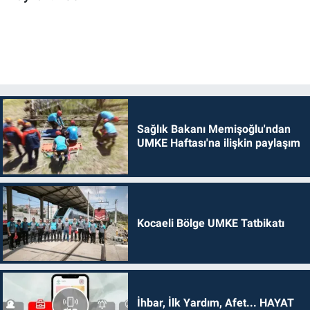
Sağlık Bakanı Memişoğlu'ndan
UMKE Haftası'na ilişkin paylaşım
Kocaeli Bölge UMKE Tatbikatı
İhbar, İlk Yardım, Afet... HAYAT