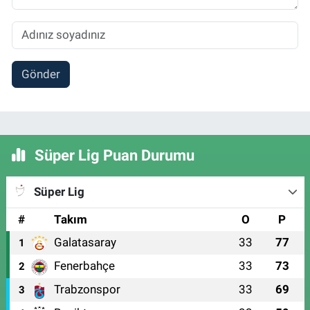
Gönder
Süper Lig Puan Durumu
Süper Lig
#
Takım
O
P
Galatasaray
33
77
1
Fenerbahçe
33
73
2
Trabzonspor
33
69
3