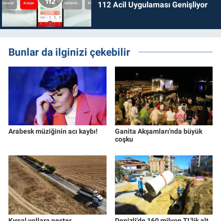
112 Acil Uygulaması Genişliyor
Bunlar da ilginizi çekebilir
Arabesk müziğinin acı kaybı!
Ganita Akşamları'nda büyük
coşku
Kırsal yollara neşter
Denizli'de 160 milyon TL'lik alt