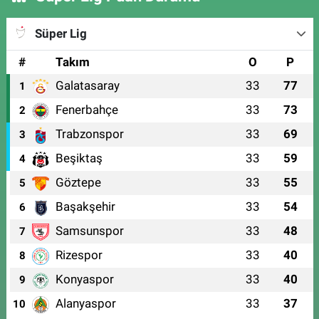
Süper Lig
#
Takım
O
P
Galatasaray
33
77
1
Fenerbahçe
33
73
2
Trabzonspor
33
69
3
Beşiktaş
33
59
4
Göztepe
33
55
5
Başakşehir
33
54
6
Samsunspor
33
48
7
Rizespor
33
40
8
Konyaspor
33
40
9
Alanyaspor
33
37
10