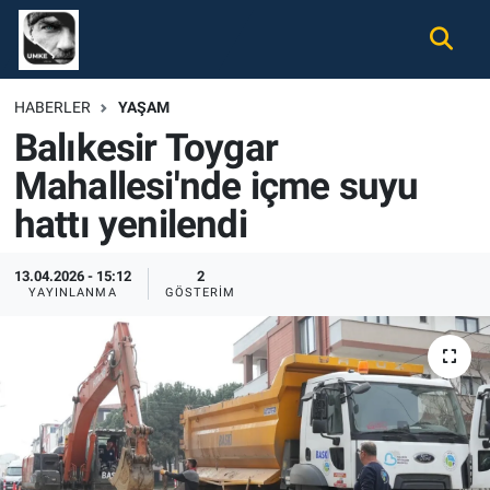
Gündem
Nöbetçi Eczaneler
HABERLER
YAŞAM
Balıkesir Toygar
Ekonomi
Hava Durumu
Mahallesi'nde içme suyu
Spor
Namaz Vakitleri
hattı yenilendi
Magazin
Trafik Durumu
13.04.2026 - 15:12
2
YAYINLANMA
GÖSTERIM
Tüm Haberler
Süper Lig Puan Durumu ve Fikstür
İletişim
Tüm Manşetler
Künye
Son Dakika Haberleri
Haber Arşivi