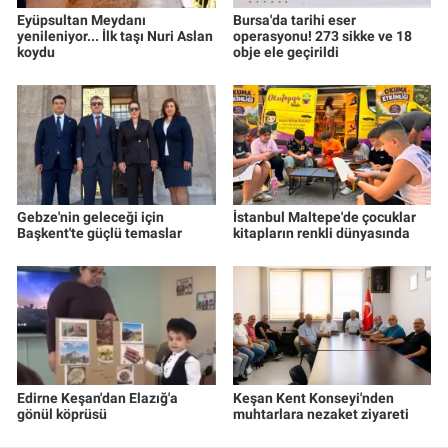
Eyüpsultan Meydanı
Bursa'da tarihi eser
yenileniyor... İlk taşı Nuri Aslan
operasyonu! 273 sikke ve 18
koydu
obje ele geçirildi
Gebze'nin geleceği için
İstanbul Maltepe'de çocuklar
Başkent'te güçlü temaslar
kitapların renkli dünyasında
Edirne Keşan'dan Elazığ'a
Keşan Kent Konseyi'nden
gönül köprüsü
muhtarlara nezaket ziyareti