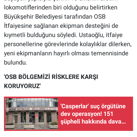
lokomotiflerinden biri olduğunu belirtirken
Büyükşehir Belediyesi tarafından OSB
İtfaiyesine sağlanan ekipman desteğini de
kıymetli bulduğunu söyledi. Ustaoğlu, itfaiye
personellerine görevlerinde kolaylıklar dilerken,
yeni ekipmanların hayırlı olması temennisinde
bulundu.
'OSB BÖLGEMİZİ RİSKLERE KARŞI
KORUYORUZ'
'Casperlar' suç örgütüne
dev operasyon! 151
şüpheli hakkında dava
açıldı