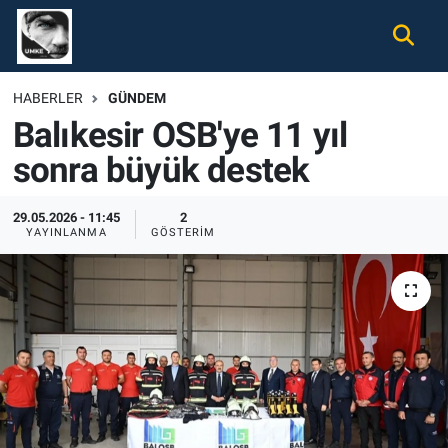
Gündem
Nöbetçi Eczaneler
HABERLER
GÜNDEM
Balıkesir OSB'ye 11 yıl
Ekonomi
Hava Durumu
sonra büyük destek
Spor
Namaz Vakitleri
29.05.2026 - 11:45
2
Magazin
Trafik Durumu
YAYINLANMA
GÖSTERIM
Tüm Haberler
Süper Lig Puan Durumu ve Fikstür
İletişim
Tüm Manşetler
Künye
Son Dakika Haberleri
Haber Arşivi