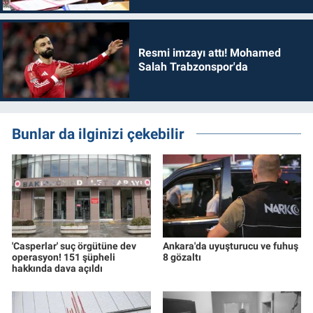
dönmelidir'
Resmi imzayı attı! Mohamed
Salah Trabzonspor'da
Bunlar da ilginizi çekebilir
'Casperlar' suç örgütüne dev
Ankara'da uyuşturucu ve fuhuş
operasyon! 151 şüpheli
8 gözaltı
hakkında dava açıldı