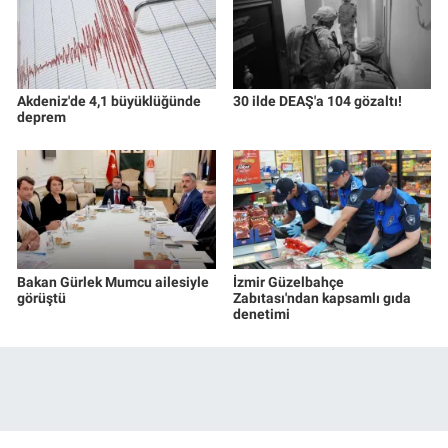
Akdeniz'de 4,1 büyüklüğünde
30 ilde DEAŞ'a 104 gözaltı!
deprem
Bakan Gürlek Mumcu ailesiyle
İzmir Güzelbahçe
görüştü
Zabıtası'ndan kapsamlı gıda
denetimi