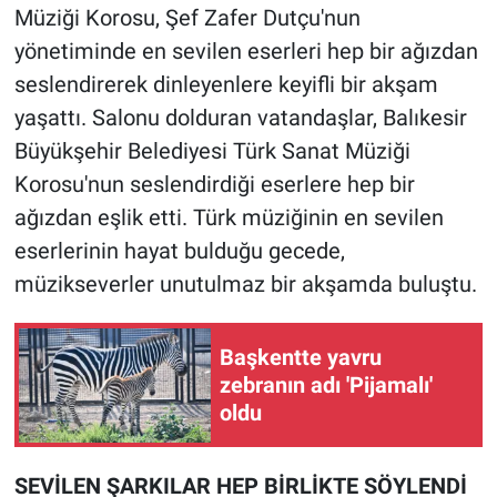
Müziği Korosu, Şef Zafer Dutçu'nun
yönetiminde en sevilen eserleri hep bir ağızdan
seslendirerek dinleyenlere keyifli bir akşam
yaşattı. Salonu dolduran vatandaşlar, Balıkesir
Büyükşehir Belediyesi Türk Sanat Müziği
Korosu'nun seslendirdiği eserlere hep bir
ağızdan eşlik etti. Türk müziğinin en sevilen
eserlerinin hayat bulduğu gecede,
müzikseverler unutulmaz bir akşamda buluştu.
Başkentte yavru
zebranın adı 'Pijamalı'
oldu
SEVİLEN ŞARKILAR HEP BİRLİKTE SÖYLENDİ