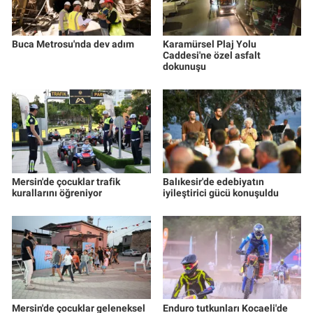
Buca Metrosu'nda dev adım
Karamürsel Plaj Yolu
Caddesi'ne özel asfalt
dokunuşu
Mersin'de çocuklar trafik
Balıkesir'de edebiyatın
kurallarını öğreniyor
iyileştirici gücü konuşuldu
Mersin'de çocuklar geleneksel
Enduro tutkunları Kocaeli'de