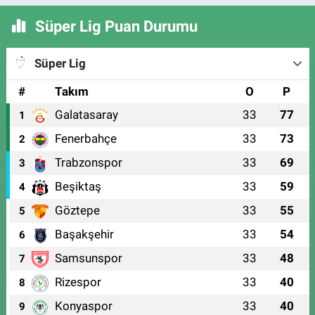
Süper Lig Puan Durumu
Süper Lig
#
Takım
O
P
Galatasaray
33
77
1
Fenerbahçe
33
73
2
Trabzonspor
33
69
3
Beşiktaş
33
59
4
Göztepe
33
55
5
Başakşehir
33
54
6
Samsunspor
33
48
7
Rizespor
33
40
8
Konyaspor
33
40
9