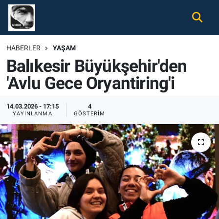
Gündem
Nöbetçi Eczaneler
HABERLER
YAŞAM
Balıkesir Büyükşehir'den
Ekonomi
Hava Durumu
'Avlu Gece Oryantiring'i
Spor
Namaz Vakitleri
14.03.2026 - 17:15
4
Magazin
Trafik Durumu
YAYINLANMA
GÖSTERIM
Tüm Haberler
Süper Lig Puan Durumu ve Fikstür
İletişim
Tüm Manşetler
Künye
Son Dakika Haberleri
Haber Arşivi