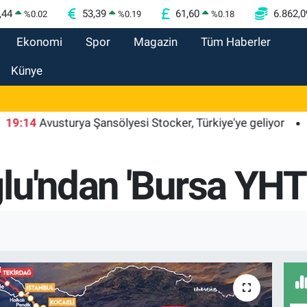
,44
53,39
61,60
6.862,0
%
0.02
%
0.19
%
0.18
Ekonomi
Spor
Magazin
Tüm Haberler
Künye
Avusturya Şansölyesi Stocker, Türkiye'ye geliyor
19:09
lu'ndan 'Bursa YHT