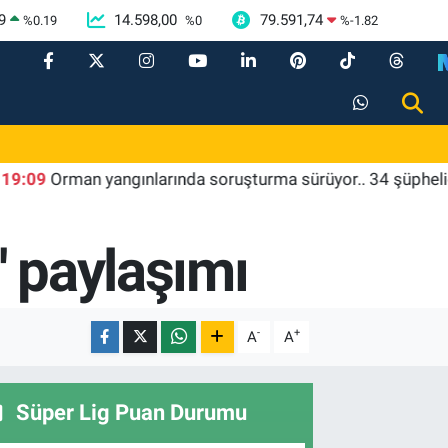
9
14.598,00
79.591,74
%
0.19
%
0
%
-1.82
Orman yangınlarında soruşturma sürüyor.. 34 şüpheliden 9'u 
' paylaşımı
-
+
A
A
Süper Lig Puan Durumu