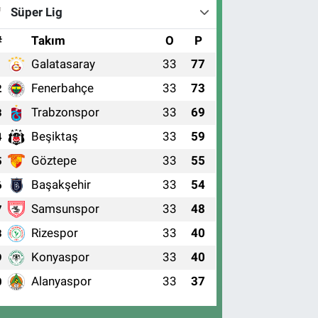
Süper Lig
#
Takım
O
P
Galatasaray
33
77
1
Fenerbahçe
33
73
2
Trabzonspor
33
69
3
Beşiktaş
33
59
4
Göztepe
33
55
5
Başakşehir
33
54
6
Samsunspor
33
48
7
Rizespor
33
40
8
Konyaspor
33
40
9
Alanyaspor
33
37
0