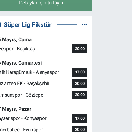
Detaylar için tıklayın
Süper Lig Fikstür
5 Mayıs, Cuma
zespor - Beşiktaş
20:00
6 Mayıs, Cumartesi
tih Karagümrük - Alanyaspor
17:00
ziantep FK - Başakşehir
20:00
msunspor - Göztepe
20:00
 Mayıs, Pazar
yserispor - Konyaspor
17:00
nerbahçe - Eyüpspor
20:00