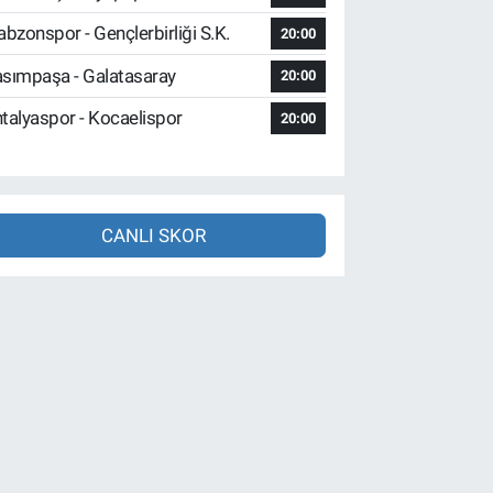
abzonspor - Gençlerbirliği S.K.
20:00
sımpaşa - Galatasaray
20:00
talyaspor - Kocaelispor
20:00
CANLI SKOR