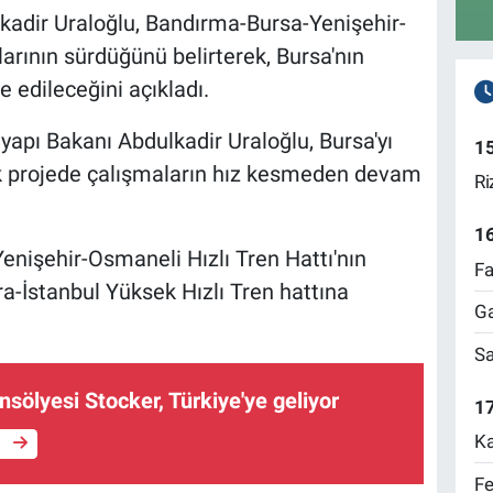
kadir Uraloğlu, Bandırma-Bursa-Yenişehir-
arının sürdüğünü belirterek, Bursa'nın
 edileceğini açıkladı.
yapı Bakanı Abdulkadir Uraloğlu, Bursa'yı
1
ak projede çalışmaların hız kesmeden devam
Ri
1
nişehir-Osmaneli Hızlı Tren Hattı'nın
Fa
-İstanbul Yüksek Hızlı Tren hattına
Ga
Sa
sölyesi Stocker, Türkiye'ye geliyor
17
Ka
e
Fe