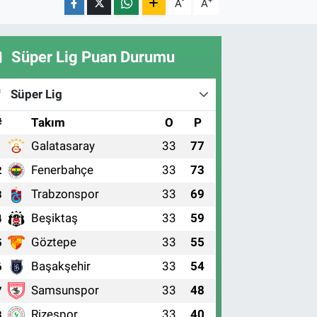
-
+
A
A
Süper Lig Puan Durumu
Süper Lig
#
Takım
O
P
Galatasaray
33
77
1
Fenerbahçe
33
73
2
Trabzonspor
33
69
3
Beşiktaş
33
59
4
Göztepe
33
55
5
Başakşehir
33
54
6
Samsunspor
33
48
7
Rizespor
33
40
8