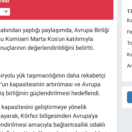
ıldı
17
e
Ka
bından yaptığı paylaşımda, Avrupa Birliği
Fe
Komiseri Marta Kos'un katılımıyla
Tr
çlarının değerlendirildiğini belirtti.
Ka
An
iryolu yük taşımacılığının daha rekabetçi
'un kapasitesinin artırılması ve Avrupa
 iş birliğinin güçlendirilmesi hedeflendi.
k kapasitesini geliştirmeye yönelik
layarak, Körfez bölgesinden Avrupa'ya
endirilmesi amacıyla bağlantısallık odaklı