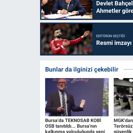
Devlet Bahçel
Ahmetler göre
EDITÖRÜN SEÇTIĞI
Resmi imzayı
Bunlar da ilginizi çekebilir
Bursa'da TEKNOSAB KOBİ
MGK'dan 8
OSB tanıtıldı... Bursa'nın
Terörsüz
kalkınma yolculuğunda yeni
güvenlik