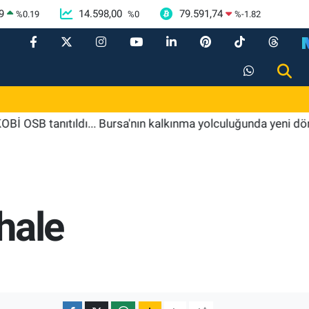
9
14.598,00
79.591,74
%
0.19
%
0
%
-1.82
tanıtıldı... Bursa'nın kalkınma yolculuğunda yeni dönem
hale