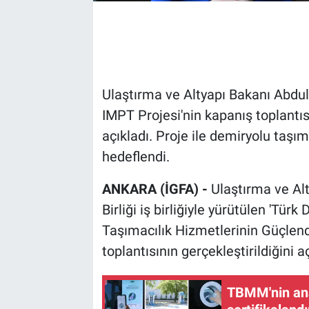
Ulaştırma ve Altyapı Bakanı Abdulka
IMPT Projesi'nin kapanış toplantıs
açıkladı. Proje ile demiryolu taşıma
hedeflendi.
ANKARA (İGFA) -
Ulaştırma ve Al
Birliği iş birliğiyle yürütülen 'Tü
Taşımacılık Hizmetlerinin Güçlend
toplantısının gerçekleştirildiğini aç
TBMM'nin ana 