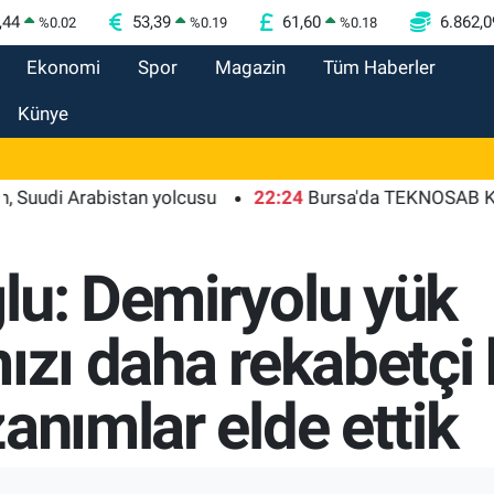
,44
53,39
61,60
6.862,0
%
0.02
%
0.19
%
0.18
Ekonomi
Spor
Magazin
Tüm Haberler
Künye
 Arabistan yolcusu
22:24
Bursa'da TEKNOSAB KOBİ OSB 
lu: Demiryolu yük
ızı daha rekabetçi 
anımlar elde ettik