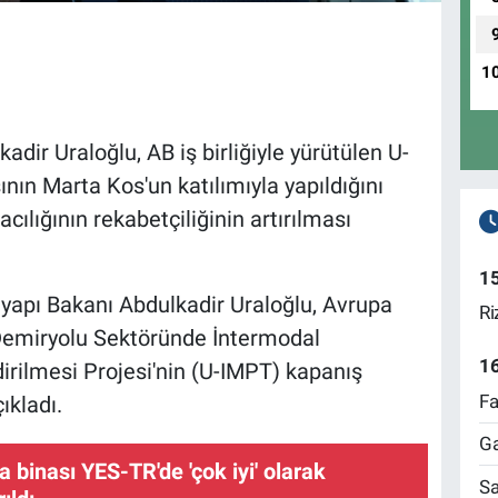
1
dir Uraloğlu, AB iş birliğiyle yürütülen U-
ının Marta Kos'un katılımıyla yapıldığını
cılığının rekabetçiliğinin artırılması
1
tyapı Bakanı Abdulkadir Uraloğlu, Avrupa
Ri
rk Demiryolu Sektöründe İntermodal
1
irilmesi Projesi'nin (U-IMPT) kapanış
Fa
ıkladı.
Ga
binası YES-TR'de 'çok iyi' olarak
Sa