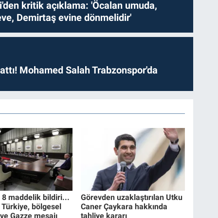
i'den kritik açıklama: 'Öcalan umuda,
ve, Demirtaş evine dönmelidir'
 attı! Mohamed Salah Trabzonspor'da
 maddelik bildiri...
Görevden uzaklaştırılan Utku
 Türkiye, bölgesel
Caner Çaykara hakkında
 ve Gazze mesajı
tahliye kararı