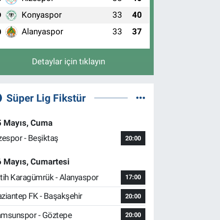
Konyaspor
33
40
9
Alanyaspor
33
37
0
Detaylar için tıklayın
Süper Lig Fikstür
5 Mayıs, Cuma
zespor - Beşiktaş
20:00
6 Mayıs, Cumartesi
tih Karagümrük - Alanyaspor
17:00
ziantep FK - Başakşehir
20:00
msunspor - Göztepe
20:00