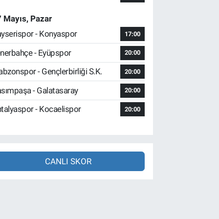
 Mayıs, Pazar
yserispor - Konyaspor
17:00
nerbahçe - Eyüpspor
20:00
abzonspor - Gençlerbirliği S.K.
20:00
sımpaşa - Galatasaray
20:00
talyaspor - Kocaelispor
20:00
CANLI SKOR