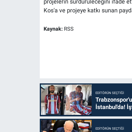
projelerin sürdürüleceğini ifade et
Kos'a ve projeye katkı sunan payda
Kaynak:
RSS
EDITÖRÜN SEÇTIĞI
Trabzonspor'u
İstanbul'da! İş
EDITÖRÜN SEÇTIĞI