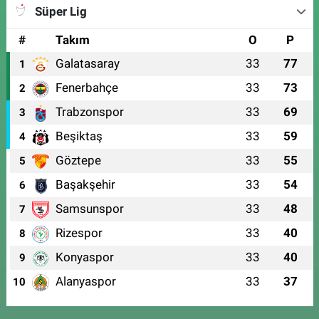
Süper Lig
#
Takım
O
P
Galatasaray
33
77
1
Fenerbahçe
33
73
2
Trabzonspor
33
69
3
Beşiktaş
33
59
4
Göztepe
33
55
5
Başakşehir
33
54
6
Samsunspor
33
48
7
Rizespor
33
40
8
Konyaspor
33
40
9
Alanyaspor
33
37
10