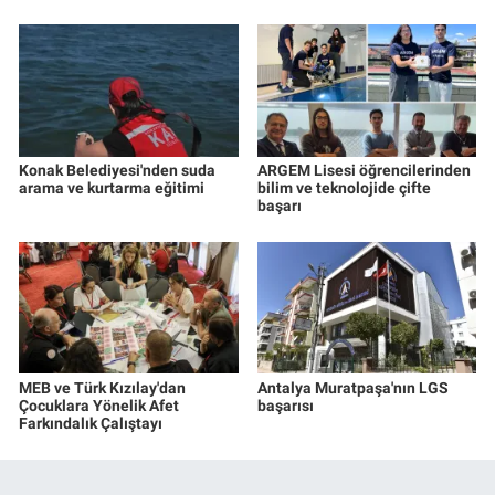
Konak Belediyesi'nden suda
ARGEM Lisesi öğrencilerinden
arama ve kurtarma eğitimi
bilim ve teknolojide çifte
başarı
MEB ve Türk Kızılay'dan
Antalya Muratpaşa'nın LGS
Çocuklara Yönelik Afet
başarısı
Farkındalık Çalıştayı