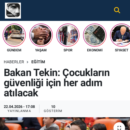
Gündem
Nöbetçi Eczaneler
Ekonomi
Hava Durumu
GÜNDEM
YAŞAM
SPOR
EKONOMI
SIYASET
Spor
Namaz Vakitleri
HABERLER
EĞITIM
Magazin
Trafik Durumu
Bakan Tekin: Çocukların
güvenliği için her adım
Tüm Haberler
Süper Lig Puan Durumu ve Fikstür
atılacak
İletişim
Tüm Manşetler
22.04.2026 - 17:08
10
Künye
Son Dakika Haberleri
YAYINLANMA
GÖSTERIM
Haber Arşivi