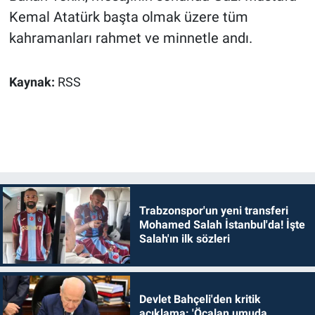
Kemal Atatürk başta olmak üzere tüm
kahramanları rahmet ve minnetle andı.
Kaynak:
RSS
Trabzonspor'un yeni transferi
Mohamed Salah İstanbul'da! İşte
Salah'ın ilk sözleri
Devlet Bahçeli'den kritik
açıklama: 'Öcalan umuda,