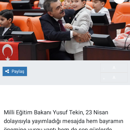
A
-
Paylaş
A
+
Milli Eğitim Bakanı Yusuf Tekin, 23 Nisan
dolayısıyla yayımladığı mesajda hem bayramın
önemine vurgu yaptı hem de son günlerde