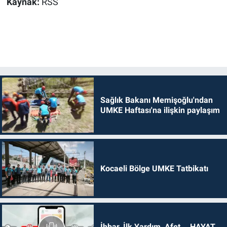
Kaynak:
RSS
Sağlık Bakanı Memişoğlu'ndan
UMKE Haftası'na ilişkin paylaşım
Kocaeli Bölge UMKE Tatbikatı
İhbar, İlk Yardım, Afet... HAYAT