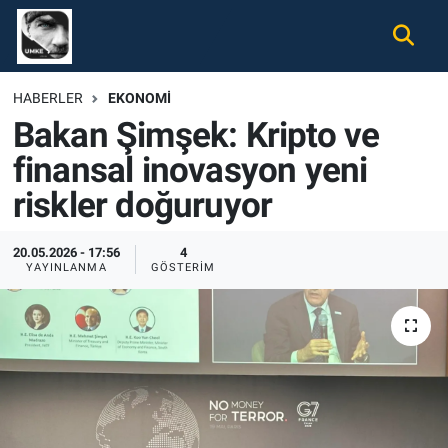
Gündem
Nöbetçi Eczaneler
HABERLER
EKONOMI
Bakan Şimşek: Kripto ve
Ekonomi
Hava Durumu
finansal inovasyon yeni
Spor
Namaz Vakitleri
riskler doğuruyor
Magazin
Trafik Durumu
20.05.2026 - 17:56
4
YAYINLANMA
GÖSTERIM
Tüm Haberler
Süper Lig Puan Durumu ve Fikstür
İletişim
Tüm Manşetler
Künye
Son Dakika Haberleri
Haber Arşivi