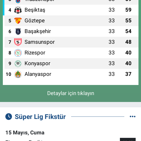
Beşiktaş
33
59
4
Göztepe
33
55
5
Başakşehir
33
54
6
Samsunspor
33
48
7
Rizespor
33
40
8
Konyaspor
33
40
9
Alanyaspor
33
37
10
Detaylar için tıklayın
Süper Lig Fikstür
15 Mayıs, Cuma