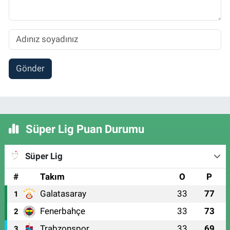
Gönder
Süper Lig Puan Durumu
Süper Lig
#
Takım
O
P
Galatasaray
33
77
1
Fenerbahçe
33
73
2
Trabzonspor
33
69
3