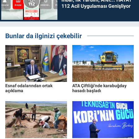
112 Acil Uygulaması Genişliyor
Bunlar da ilginizi çekebilir
Esnaf odalarından ortak
ATA Çiftliği'nde karabuğday
açıklama
hasadı başladı