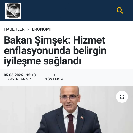
Gündem
Nöbetçi Eczaneler
HABERLER
EKONOMI
Bakan Şimşek: Hizmet
Ekonomi
Hava Durumu
enflasyonunda belirgin
Spor
Namaz Vakitleri
iyileşme sağlandı
Magazin
Trafik Durumu
05.06.2026 - 12:13
1
YAYINLANMA
GÖSTERIM
Tüm Haberler
Süper Lig Puan Durumu ve Fikstür
İletişim
Tüm Manşetler
Künye
Son Dakika Haberleri
Haber Arşivi