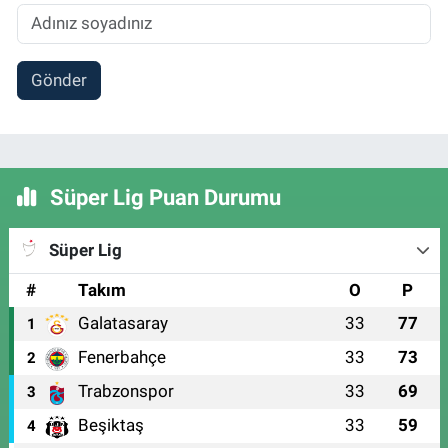
Gönder
Süper Lig Puan Durumu
Süper Lig
#
Takım
O
P
Galatasaray
33
77
1
Fenerbahçe
33
73
2
Trabzonspor
33
69
3
Beşiktaş
33
59
4