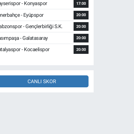
yserispor - Konyaspor
17:00
nerbahçe - Eyüpspor
20:00
abzonspor - Gençlerbirliği S.K.
20:00
sımpaşa - Galatasaray
20:00
talyaspor - Kocaelispor
20:00
CANLI SKOR