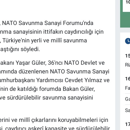
1
er, NATO Savunma Sanayi Forumu'nda
a sanayisinin ittifakın caydırıcılığı için
 Türkiye'nin yerli ve millî savunma
aştığını söyledi.
1
akanı Yaşar Güler, 36'ncı NATO Devlet ve
Ri
samında düzenlenen NATO Savunma Sanayi
1
Cumhurbaşkanı Yardımcısı Cevdet Yılmaz ve
Fa
in de katıldığı forumda Bakan Güler,
ve sürdürülebilir savunma sanayisini
Ga
Sa
ini ve millî çıkarlarını koruyabilmeleri için
17
i, caydırıcı askerî kapasite ve sürdürülebilir