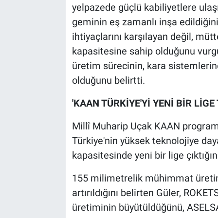
yelpazede güçlü kabiliyetlere ulaş
geminin eş zamanlı inşa edildiğini
ihtiyaçlarını karşılayan değil, müt
kapasitesine sahip olduğunu vurg
üretim sürecinin, kara sistemleri
olduğunu belirtti.
'KAAN TÜRKİYE'Yİ YENİ BİR LİGE 
Millî Muharip Uçak KAAN program
Türkiye'nin yüksek teknolojiye day
kapasitesinde yeni bir lige çıktığın
155 milimetrelik mühimmat üretim
artırıldığını belirten Güler, ROKE
üretiminin büyütüldüğünü, ASELSA