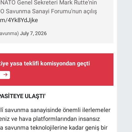
NATO Genel Sekreteri Mark Rutte'nin
ATO Savunma Sanayi Forumu'nun açılış
com/4Yk8YdJjke
csavunma)
July 7, 2026
iye yasa teklifi komisyondan geçti
e
ASİTEYE ULAŞTI'
millî savunma sanayisinde önemli ilerlemeler
 deniz ve hava platformlarından insansız
va savunma teknolojilerine kadar geniş bir