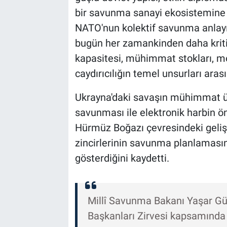
bir savunma sanayi ekosistemine sa
NATO'nun kolektif savunma anlayı
bugün her zamankinden daha kriti
kapasitesi, mühimmat stokları, mo
caydırıcılığın temel unsurları arası
Ukrayna'daki savaşın mühimmat üre
savunması ile elektronik harbin ö
Hürmüz Boğazı çevresindeki gelişm
zincirlerinin savunma planlamasını
gösterdiğini kaydetti.
Millî Savunma Bakanı Yaşar Gü
Başkanları Zirvesi kapsamında