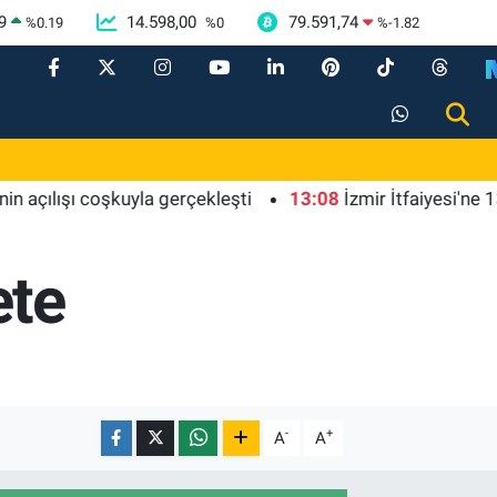
9
14.598,00
79.591,74
%
0.19
%
0
%
-1.82
lışı coşkuyla gerçekleşti
13:08
İzmir İtfaiyesi'ne 13,5 mil
ete
-
+
A
A