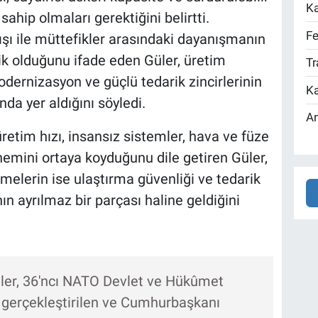
Ka
hip olmaları gerektiğini belirtti.
Fe
şı ile müttefikler arasındaki dayanışmanın
k olduğunu ifade eden Güler, üretim
Tr
dernizasyon ve güçlü tedarik zincirlerinin
Ka
nda yer aldığını söyledi.
An
tim hızı, insansız sistemler, hava ve füze
nemini ortaya koyduğunu dile getiren Güler,
elerin ise ulaştırma güvenliği ve tedarik
n ayrılmaz bir parçası haline geldiğini
ler, 36'ncı NATO Devlet ve Hükûmet
 gerçekleştirilen ve Cumhurbaşkanı