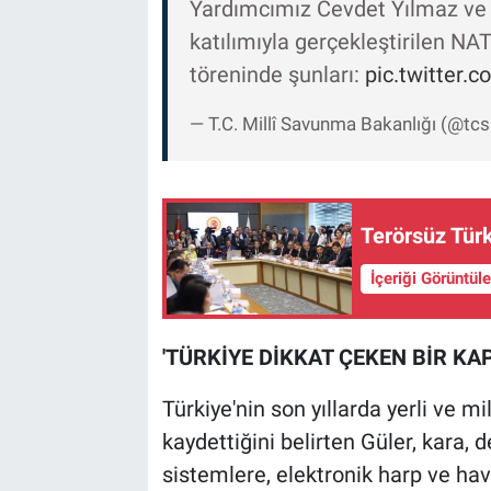
Yardımcımız Cevdet Yılmaz ve 
katılımıyla gerçekleştirilen N
töreninde şunları:
pic.twitter.
— T.C. Millî Savunma Bakanlığı (@t
Terörsüz Türk
İçeriği Görüntül
'TÜRKİYE DİKKAT ÇEKEN BİR KAP
Türkiye'nin son yıllarda yerli ve 
kaydettiğini belirten Güler, kara,
sistemlere, elektronik harp ve ha