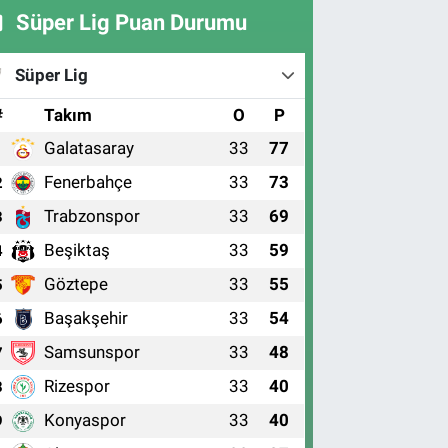
Süper Lig Puan Durumu
Süper Lig
#
Takım
O
P
Galatasaray
33
77
1
Fenerbahçe
33
73
2
Trabzonspor
33
69
3
Beşiktaş
33
59
4
Göztepe
33
55
5
Başakşehir
33
54
6
Samsunspor
33
48
7
Rizespor
33
40
8
Konyaspor
33
40
9