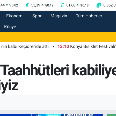
,44
53,39
61,60
6.862,0
%
0.02
%
0.19
%
0.18
Ekonomi
Spor
Magazin
Tüm Haberler
Künye
bi Keçiören'de attı
13:10
Konya Bisiklet Festivali'nin açı
Taahhütleri kabiliy
yiz