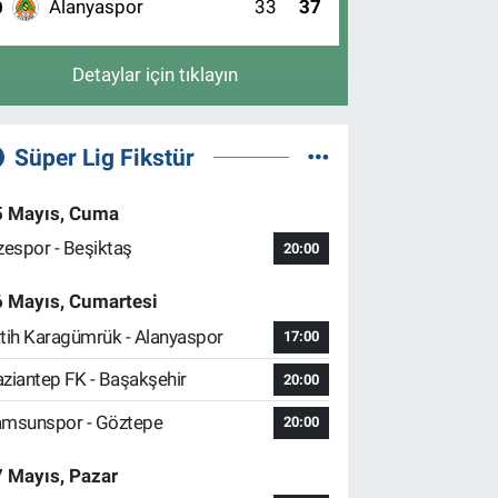
Alanyaspor
33
37
0
Detaylar için tıklayın
Süper Lig Fikstür
5 Mayıs, Cuma
zespor - Beşiktaş
20:00
6 Mayıs, Cumartesi
tih Karagümrük - Alanyaspor
17:00
ziantep FK - Başakşehir
20:00
msunspor - Göztepe
20:00
 Mayıs, Pazar