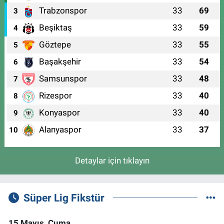
Trabzonspor
33
69
3
Beşiktaş
33
59
4
Göztepe
33
55
5
Başakşehir
33
54
6
Samsunspor
33
48
7
Rizespor
33
40
8
Konyaspor
33
40
9
Alanyaspor
33
37
10
Detaylar için tıklayın
Süper Lig Fikstür
15 Mayıs, Cuma