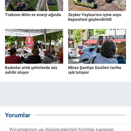
Trabzon iklim ve enerji ağında
Zeyker Yaylası'nın içme suyu
kapasitesi güçlendirildi
Kadınlar artık şehirlerde söz
Miras Şantiye Gezileri tarihe
sahibi oluyor
ışık tutuyor
Yorumlar