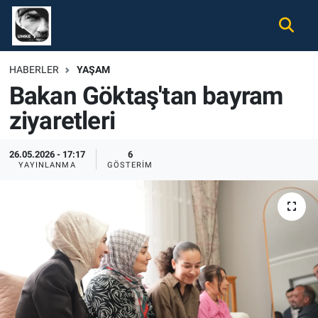
Gündem
Nöbetçi Eczaneler
HABERLER
YAŞAM
Bakan Göktaş'tan bayram
Ekonomi
Hava Durumu
ziyaretleri
Spor
Namaz Vakitleri
26.05.2026 - 17:17
6
Magazin
Trafik Durumu
YAYINLANMA
GÖSTERIM
Tüm Haberler
Süper Lig Puan Durumu ve Fikstür
İletişim
Tüm Manşetler
Künye
Son Dakika Haberleri
Haber Arşivi