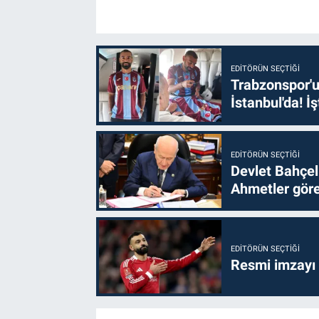
EDITÖRÜN SEÇTIĞI
Trabzonspor'u
İstanbul'da! İş
EDITÖRÜN SEÇTIĞI
Devlet Bahçel
Ahmetler göre
EDITÖRÜN SEÇTIĞI
Resmi imzayı