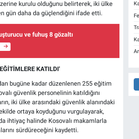
zerine kurulu olduğunu belirterek, iki ülke
Ka
 gün daha da güçlendiğini ifade etti.
Fe
Tr
şturucu ve fuhuş 8 gözaltı
Ka
e
An
EĞİTİMLERE KATILDI'
dan bugüne kadar düzenlenen 255 eğitim
alı güvenlik personelinin katıldığını
rın, iki ülke arasındaki güvenlik alanındaki
k şekilde ortaya koyduğunu vurgulayarak,
a ihtiyaç halinde Kosovalı makamlarla
arını sürdüreceğini kaydetti.