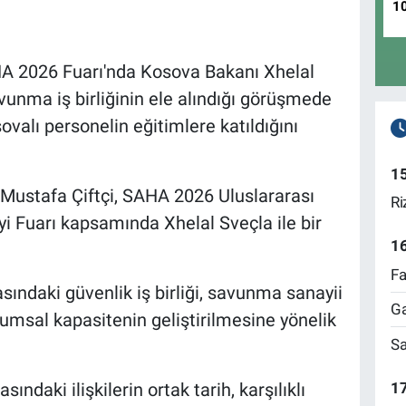
1
AHA 2026 Fuarı'nda Kosova Bakanı Xhelal
vunma iş birliğinin ele alındığı görüşmede
ovalı personelin eğitimlere katıldığını
1
ı Mustafa Çiftçi, SAHA 2026 Uluslararası
Ri
 Fuarı kapsamında Xhelal Sveçla ile bir
1
Fa
ındaki güvenlik iş birliği, savunma sanayii
Ga
umsal kapasitenin geliştirilmesine yönelik
Sa
17
ındaki ilişkilerin ortak tarih, karşılıklı