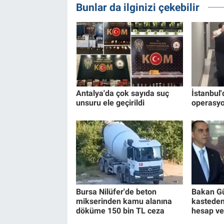
Bunlar da ilginizi çekebilir
Antalya'da çok sayıda suç
İstanbul'
unsuru ele geçirildi
operasyo
Bursa Nilüfer'de beton
Bakan Gü
mikserinden kamu alanına
kasteden
döküme 150 bin TL ceza
hesap v