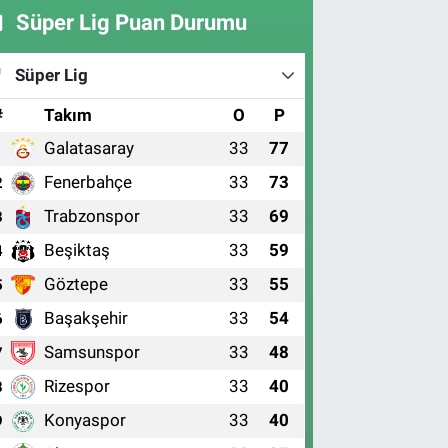
Süper Lig Puan Durumu
Süper Lig
#
Takım
O
P
Galatasaray
33
77
1
Fenerbahçe
33
73
2
Trabzonspor
33
69
3
Beşiktaş
33
59
4
Göztepe
33
55
5
Başakşehir
33
54
6
Samsunspor
33
48
7
Rizespor
33
40
8
Konyaspor
33
40
9