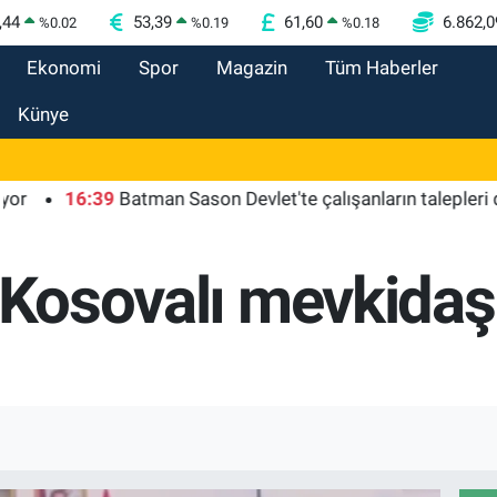
,44
53,39
61,60
6.862,0
%
0.02
%
0.19
%
0.18
Ekonomi
Spor
Magazin
Tüm Haberler
Künye
16:39
Batman Sason Devlet'te çalışanların talepleri dinlendi
, Kosovalı mevkida