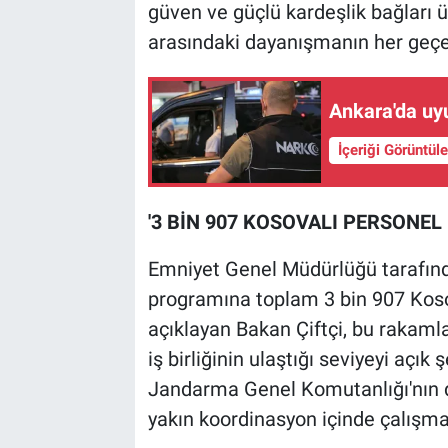
güven ve güçlü kardeşlik bağları ü
arasındaki dayanışmanın her geçen
Ankara'da uyu
İçeriği Görüntül
'3 BİN 907 KOSOVALI PERSONEL 
Emniyet Genel Müdürlüğü tarafın
programına toplam 3 bin 907 Kosov
açıklayan Bakan Çiftçi, bu rakamla
iş birliğinin ulaştığı seviyeyi açı
Jandarma Genel Komutanlığı'nın d
yakın koordinasyon içinde çalışmal