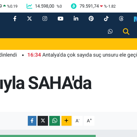
9
14.598,00
79.591,74
%
0.19
%
0
%
-1.82
16:34
Antalya'da çok sayıda suç unsuru ele geçirildi
şıyla SAHA'da
-
+
A
A