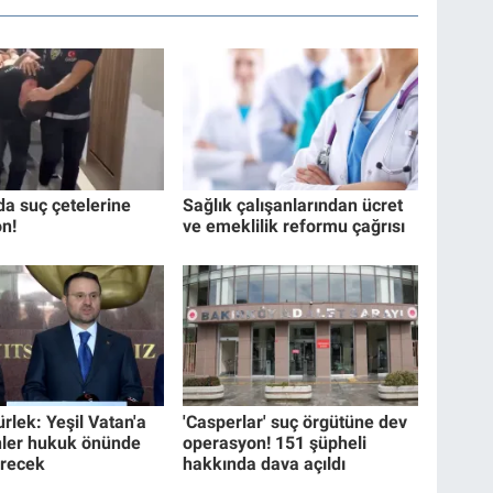
da suç çetelerine
Sağlık çalışanlarından ücret
n!
ve emeklilik reformu çağrısı
rlek: Yeşil Vatan'a
'Casperlar' suç örgütüne dev
ler hukuk önünde
operasyon! 151 şüpheli
erecek
hakkında dava açıldı