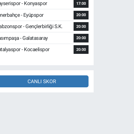
yserispor - Konyaspor
17:00
nerbahçe - Eyüpspor
20:00
abzonspor - Gençlerbirliği S.K.
20:00
sımpaşa - Galatasaray
20:00
talyaspor - Kocaelispor
20:00
CANLI SKOR