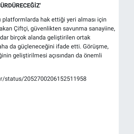
SÜRDÜRECEĞİZ'
 platformlarda hak ettiği yeri alması için
Bakan Çiftçi, güvenlikten savunma sanayiine,
dar birçok alanda geliştirilen ortak
ha da güçleneceğini ifade etti. Görüşme,
liğinin geliştirilmesi açısından da önemli
citr/status/2052700206152511958