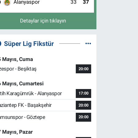
Alanyaspor
33
37
0
Detaylar için tıklayın
Süper Lig Fikstür
5 Mayıs, Cuma
zespor - Beşiktaş
20:00
6 Mayıs, Cumartesi
tih Karagümrük - Alanyaspor
17:00
ziantep FK - Başakşehir
20:00
msunspor - Göztepe
20:00
 Mayıs, Pazar