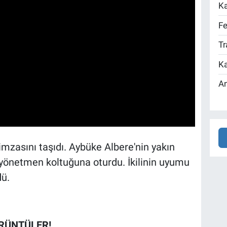
Ka
Fe
Tr
Ka
An
n imzasını taşıdı. Aybüke Albere'nin yakın
in yönetmen koltuğuna oturdu. İkilinin uyumu
dü.
RÜNTÜLER!