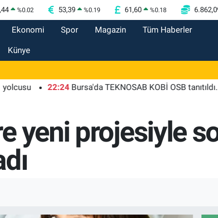
,44
53,39
61,60
6.862,0
%
0.02
%
0.19
%
0.18
Ekonomi
Spor
Magazin
Tüm Haberler
Künye
usu
22:24
Bursa'da TEKNOSAB KOBİ OSB tanıtıldı... Burs
 yeni projesiyle s
adı