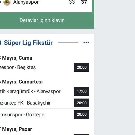
Alanyaspor
33
37
0
Detaylar için tıklayın
Süper Lig Fikstür
5 Mayıs, Cuma
zespor - Beşiktaş
20:00
6 Mayıs, Cumartesi
tih Karagümrük - Alanyaspor
17:00
ziantep FK - Başakşehir
20:00
msunspor - Göztepe
20:00
 Mayıs, Pazar