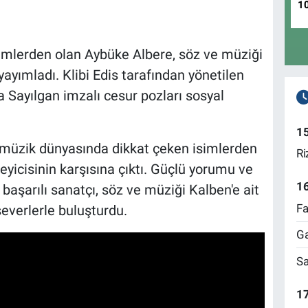
1
imlerden olan Aybüke Albere, söz ve müziği
 yayımladı. Klibi Edis tarafından yönetilen
a Sayılgan imzalı cesur pozları sosyal
1
müzik dünyasında dikkat çeken isimlerden
Ri
eyicisinin karşısına çıktı. Güçlü yorumu ve
1
n başarılı sanatçı, söz ve müziği Kalben'e ait
Fa
severlerle buluşturdu.
Ga
Sa
17