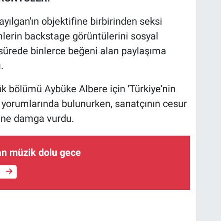
yılgan'ın objektifine birbirinden seksi
lerin backstage görüntülerini sosyal
sürede binlerce beğeni alan paylaşıma
.
ük bölümü Aybüke Albere için 'Türkiye'nin
 yorumlarında bulunurken, sanatçının cesur
ine damga vurdu.
an müzik dolu gece
e