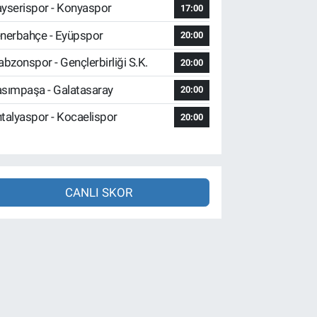
yserispor - Konyaspor
17:00
nerbahçe - Eyüpspor
20:00
abzonspor - Gençlerbirliği S.K.
20:00
sımpaşa - Galatasaray
20:00
talyaspor - Kocaelispor
20:00
CANLI SKOR