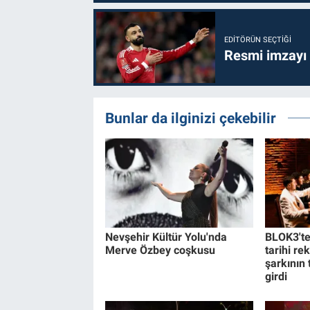
EDITÖRÜN SEÇTIĞI
Resmi imzayı
Bunlar da ilginizi çekebilir
Nevşehir Kültür Yolu'nda
BLOK3'te
Merve Özbey coşkusu
tarihi re
şarkının
girdi