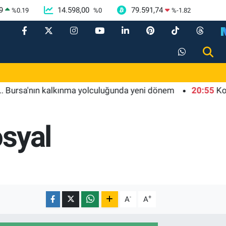
9
14.598,00
79.591,74
%
0.19
%
0
%
-1.82
a'nın kalkınma yolculuğunda yeni dönem
20:55
Kocaeli 
osyal
-
+
A
A