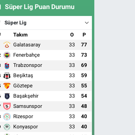
Süper Lig Puan Durumu
Süper Lig
#
Takım
O
P
Galatasaray
33
77
1
Fenerbahçe
33
73
2
Trabzonspor
33
69
3
Beşiktaş
33
59
4
Göztepe
33
55
5
Başakşehir
33
54
6
Samsunspor
33
48
7
Rizespor
33
40
8
Konyaspor
33
40
9