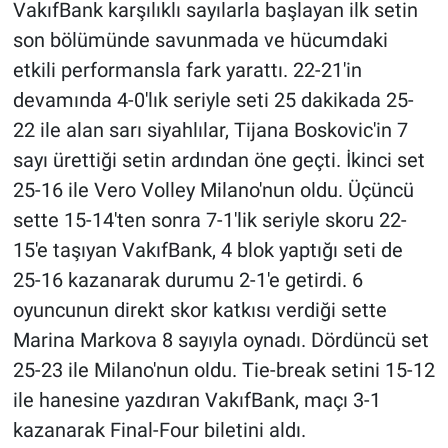
VakıfBank karşılıklı sayılarla başlayan ilk setin
son bölümünde savunmada ve hücumdaki
etkili performansla fark yarattı. 22-21'in
devamında 4-0'lık seriyle seti 25 dakikada 25-
22 ile alan sarı siyahlılar, Tijana Boskovic'in 7
sayı ürettiği setin ardından öne geçti. İkinci set
25-16 ile Vero Volley Milano'nun oldu. Üçüncü
sette 15-14'ten sonra 7-1'lik seriyle skoru 22-
15'e taşıyan VakıfBank, 4 blok yaptığı seti de
25-16 kazanarak durumu 2-1'e getirdi. 6
oyuncunun direkt skor katkısı verdiği sette
Marina Markova 8 sayıyla oynadı. Dördüncü set
25-23 ile Milano'nun oldu. Tie-break setini 15-12
ile hanesine yazdıran VakıfBank, maçı 3-1
kazanarak Final-Four biletini aldı.