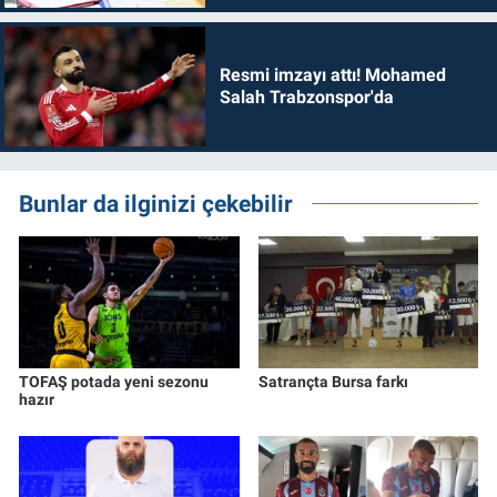
Resmi imzayı attı! Mohamed
Salah Trabzonspor'da
Bunlar da ilginizi çekebilir
TOFAŞ potada yeni sezonu
Satrançta Bursa farkı
hazır