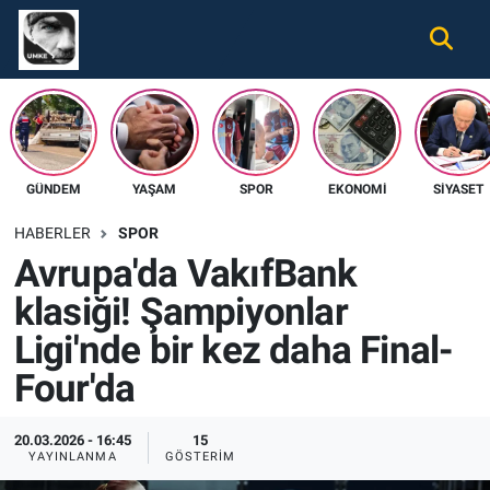
Gündem
Nöbetçi Eczaneler
Ekonomi
Hava Durumu
GÜNDEM
YAŞAM
SPOR
EKONOMI
SIYASET
Spor
Namaz Vakitleri
HABERLER
SPOR
Magazin
Trafik Durumu
Avrupa'da VakıfBank
klasiği! Şampiyonlar
Tüm Haberler
Süper Lig Puan Durumu ve Fikstür
Ligi'nde bir kez daha Final-
İletişim
Tüm Manşetler
Four'da
Künye
Son Dakika Haberleri
20.03.2026 - 16:45
15
YAYINLANMA
GÖSTERIM
Haber Arşivi