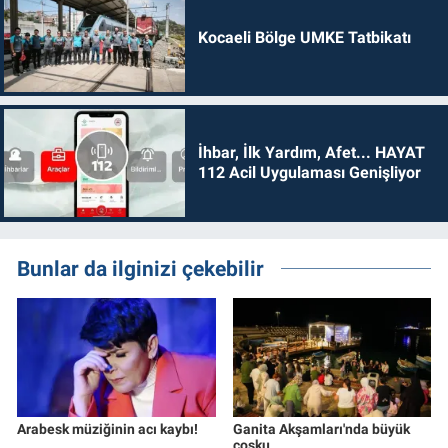
Kocaeli Bölge UMKE Tatbikatı
İhbar, İlk Yardım, Afet... HAYAT
112 Acil Uygulaması Genişliyor
Bunlar da ilginizi çekebilir
Arabesk müziğinin acı kaybı!
Ganita Akşamları'nda büyük
coşku