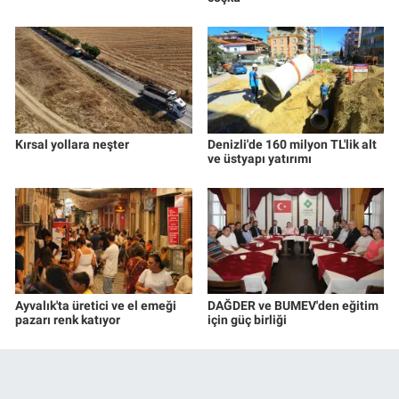
Kırsal yollara neşter
Denizli'de 160 milyon TL'lik alt
ve üstyapı yatırımı
Ayvalık'ta üretici ve el emeği
DAĞDER ve BUMEV'den eğitim
pazarı renk katıyor
için güç birliği