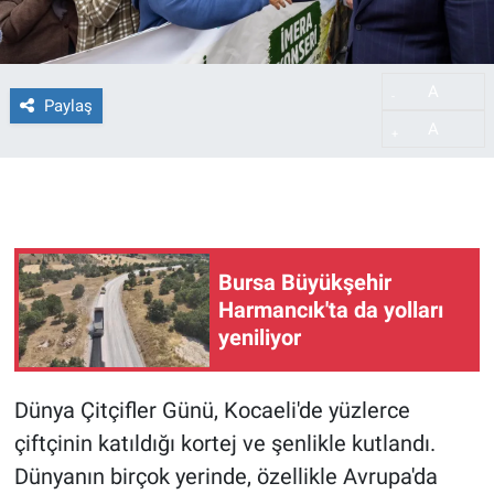
A
-
Paylaş
A
+
Bursa Büyükşehir
Harmancık'ta da yolları
yeniliyor
Dünya Çitçifler Günü, Kocaeli'de yüzlerce
çiftçinin katıldığı kortej ve şenlikle kutlandı.
Dünyanın birçok yerinde, özellikle Avrupa'da