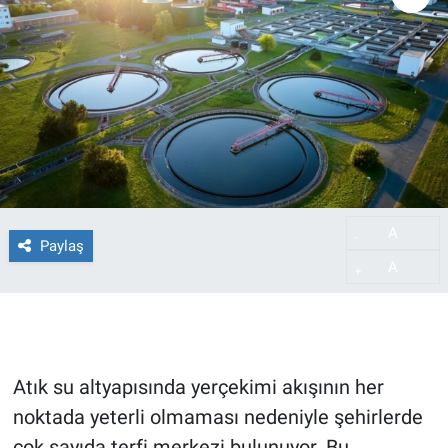
A
-
Paylaş
A
+
Atık su altyapısında yerçekimi akışının her
noktada yeterli olmaması nedeniyle şehirlerde
çok sayıda terfi merkezi bulunuyor. Bu