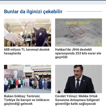
Bunlar da ilginizi çekebilir
688 milyon TL tarımsal destek
Hakkari'de JİHA destekli
hesaplarda
operasyonda 253 kilo esrar ele
geçirildi
Bakan Göktaş: Terörsüz
Cevdet Yılmaz: Mekke Ortak
Türkiye ile barışın ve istikrarın
Savunma Anlaşması bölgesel
güçlendiği gelecek
güvenliğe katkı sağlayacak