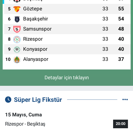
Göztepe
33
55
5
Başakşehir
33
54
6
Samsunspor
33
48
7
Rizespor
33
40
8
Konyaspor
33
40
9
Alanyaspor
33
37
10
Detaylar için tıklayın
Süper Lig Fikstür
15 Mayıs, Cuma
Rizespor - Beşiktaş
20:00