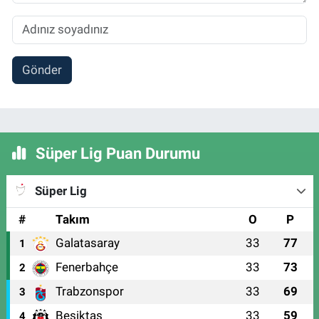
Gönder
Süper Lig Puan Durumu
Süper Lig
#
Takım
O
P
Galatasaray
33
77
1
Fenerbahçe
33
73
2
Trabzonspor
33
69
3
Beşiktaş
33
59
4