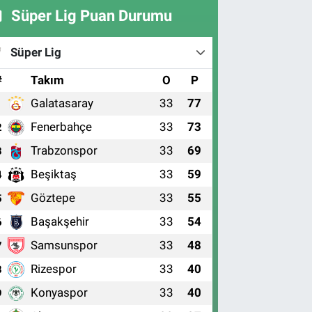
Süper Lig Puan Durumu
Süper Lig
#
Takım
O
P
Galatasaray
33
77
1
Fenerbahçe
33
73
2
Trabzonspor
33
69
3
Beşiktaş
33
59
4
Göztepe
33
55
5
Başakşehir
33
54
6
Samsunspor
33
48
7
Rizespor
33
40
8
Konyaspor
33
40
9