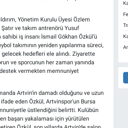
Ka
Fe
ıldırım, Yönetim Kurulu Üyesi Özlem
Tr
 Şatır ve takım antrenörü Yusuf
n sahibi iş insanı İsmail Gökhan Özkül'ü
Ka
eybol takımının yeniden yapılanma süreci,
An
gelecek hedefleri ele alındı. Ziyarette
orun ve sporcunun her zaman yanında
r'a destek vermekten memnuniyet
manda Artvin'in damadı olduğunu ve uzun
ı ifade eden Özkül, Artvinspor'un Bursa
mnuniyetle üstlendiğini belirtti. Kulübün
den başarı yakalaması için yürütülen
getiren Özkül, son yıllarda Artvin'de salon