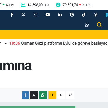
9
14.598,00
79.591,74
%
0.19
%
0
%
-1.82
:36
Osman Gazi platformu Eylül'de göreve başlayacak... Gabar
kımına
-
+
A
A