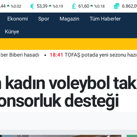
,44
53,39
61,60
6.862,0
%
0.02
%
0.19
%
0.18
Ekonomi
Spor
Magazin
Tüm Haberler
Künye
ri hasadı
18:41
TOFAŞ potada yeni sezonu hazır
18
n kadın voleybol ta
onsorluk desteği