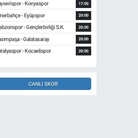
yserispor - Konyaspor
17:00
nerbahçe - Eyüpspor
20:00
abzonspor - Gençlerbirliği S.K.
20:00
sımpaşa - Galatasaray
20:00
talyaspor - Kocaelispor
20:00
CANLI SKOR