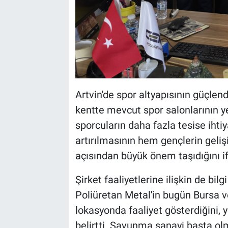
Artvin'de spor altyapısının güçlen
kentte mevcut spor salonlarının ye
sporcuların daha fazla tesise ihti
artırılmasının hem gençlerin geli
açısından büyük önem taşıdığını if
Şirket faaliyetlerine ilişkin de bi
Poliüretan Metal'in bugün Bursa v
lokasyonda faaliyet gösterdiğini, 
belirtti. Savunma sanayi başta olm