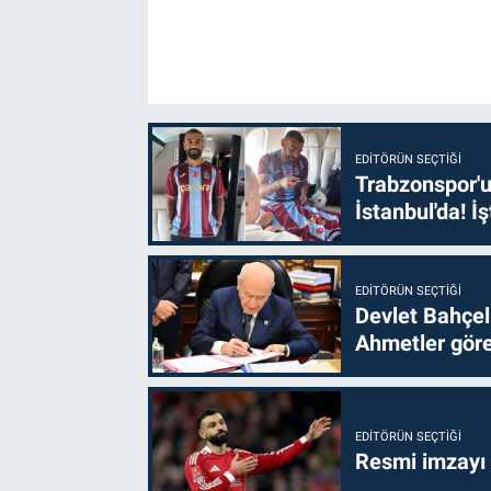
EDITÖRÜN SEÇTIĞI
Trabzonspor'u
İstanbul'da! İş
EDITÖRÜN SEÇTIĞI
Devlet Bahçel
Ahmetler göre
EDITÖRÜN SEÇTIĞI
Resmi imzayı