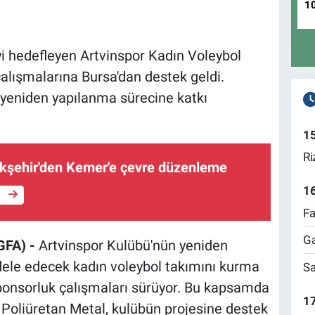
1
yi hedefleyen Artvinspor Kadın Voleybol
çalışmalarına Bursa'dan destek geldi.
yeniden yapılanma sürecine katkı
1
Ri
kşehir'den Kemer'e çevre düzenleme
1
e
Fa
Ga
GFA) -
Artvinspor Kulübü'nün yeniden
dele edecek kadın voleybol takımını kurma
Sa
sponsorluk çalışmaları sürüyor. Bu kapsamda
17
Poliüretan Metal, kulübün projesine destek