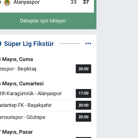
Alanyaspor
33
37
0
Detaylar için tıklayın
Süper Lig Fikstür
5 Mayıs, Cuma
zespor - Beşiktaş
20:00
6 Mayıs, Cumartesi
tih Karagümrük - Alanyaspor
17:00
ziantep FK - Başakşehir
20:00
msunspor - Göztepe
20:00
 Mayıs, Pazar