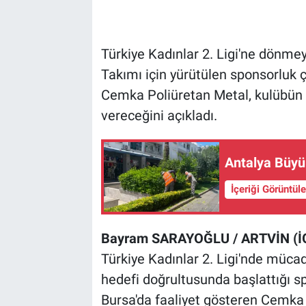
Türkiye Kadınlar 2. Ligi'ne dönme
Takımı için yürütülen sponsorluk 
Cemka Poliüretan Metal, kulübün 
vereceğini açıkladı.
Antalya Büyü
İçeriği Görüntül
Bayram SARAYOĞLU / ARTVİN (İ
Türkiye Kadınlar 2. Ligi'nde müca
hedefi doğrultusunda başlattığı 
Bursa'da faaliyet gösteren Cemka 