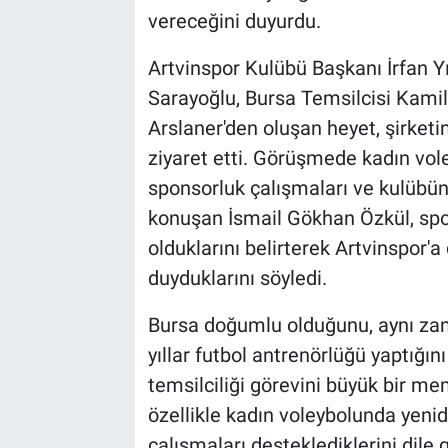
vereceğini duyurdu.
Artvinspor Kulübü Başkanı İrfan Y
Sarayoğlu, Bursa Temsilcisi Kamil
Arslaner'den oluşan heyet, şirketi
ziyaret etti. Görüşmede kadın vol
sponsorluk çalışmaları ve kulübün 
konuşan İsmail Gökhan Özkül, sp
olduklarını belirterek Artvinspo
duyduklarını söyledi.
Bursa doğumlu olduğunu, aynı za
yıllar futbol antrenörlüğü yaptığın
temsilciliği görevini büyük bir me
özellikle kadın voleybolunda yeni
çalışmaları desteklediklerini dile 