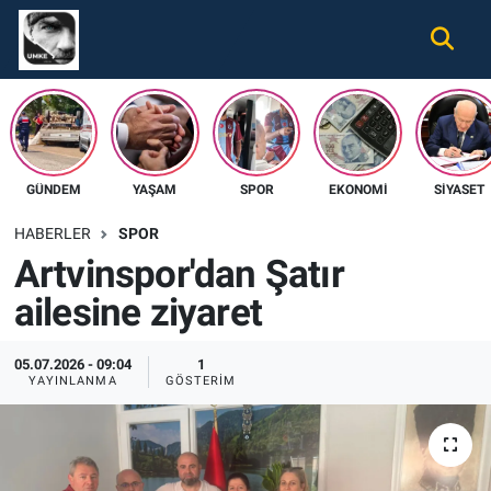
Gündem
Nöbetçi Eczaneler
Ekonomi
Hava Durumu
GÜNDEM
YAŞAM
SPOR
EKONOMI
SIYASET
Spor
Namaz Vakitleri
HABERLER
SPOR
Magazin
Trafik Durumu
Artvinspor'dan Şatır
ailesine ziyaret
Tüm Haberler
Süper Lig Puan Durumu ve Fikstür
İletişim
Tüm Manşetler
05.07.2026 - 09:04
1
YAYINLANMA
GÖSTERIM
Künye
Son Dakika Haberleri
Haber Arşivi