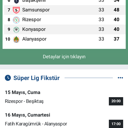
Başakşehir
33
54
6
Samsunspor
33
48
7
Rizespor
33
40
8
Konyaspor
33
40
9
Alanyaspor
33
37
10
Detaylar için tıklayın
Süper Lig Fikstür
15 Mayıs, Cuma
Rizespor - Beşiktaş
20:00
16 Mayıs, Cumartesi
Fatih Karagümrük - Alanyaspor
17:00