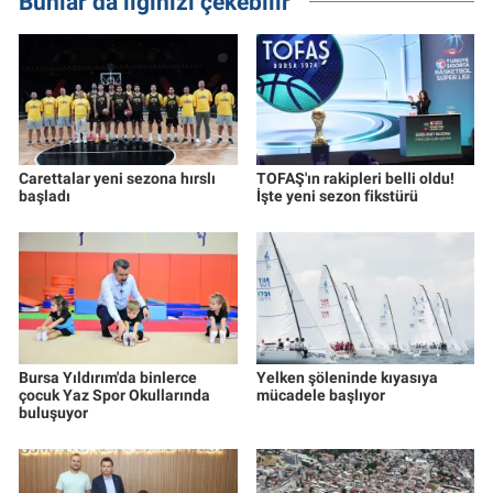
Bunlar da ilginizi çekebilir
Carettalar yeni sezona hırslı
TOFAŞ'ın rakipleri belli oldu!
başladı
İşte yeni sezon fikstürü
Bursa Yıldırım'da binlerce
Yelken şöleninde kıyasıya
çocuk Yaz Spor Okullarında
mücadele başlıyor
buluşuyor