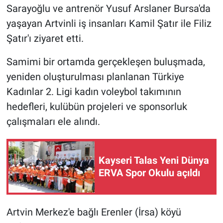
Sarayoğlu ve antrenör Yusuf Arslaner Bursa'da
yaşayan Artvinli iş insanları Kamil Şatır ile Filiz
Şatır'ı ziyaret etti.
Samimi bir ortamda gerçekleşen buluşmada,
yeniden oluşturulması planlanan Türkiye
Kadınlar 2. Ligi kadın voleybol takımının
hedefleri, kulübün projeleri ve sponsorluk
çalışmaları ele alındı.
Kayseri Talas Yeni Dünya
ERVA Spor Okulu açıldı
Artvin Merkez'e bağlı Erenler (İrsa) köyü