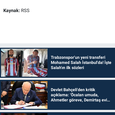
Kaynak:
RSS
Trabzonspor'un yeni transferi
Mohamed Salah İstanbul'da! İşte
Salah'ın ilk sözleri
Devlet Bahçeli'den kritik
açıklama: 'Öcalan umuda,
Ahmetler göreve, Demirtaş evine
dönmelidir'