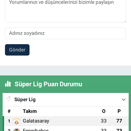
Gönder
Süper Lig Puan Durumu
Süper Lig
#
Takım
O
P
Galatasaray
33
77
1
Fenerbahçe
33
73