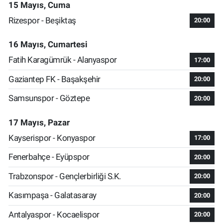
15 Mayıs, Cuma
Rizespor - Beşiktaş
20:00
16 Mayıs, Cumartesi
Fatih Karagümrük - Alanyaspor
17:00
Gaziantep FK - Başakşehir
20:00
Samsunspor - Göztepe
20:00
17 Mayıs, Pazar
Kayserispor - Konyaspor
17:00
Fenerbahçe - Eyüpspor
20:00
Trabzonspor - Gençlerbirliği S.K.
20:00
Kasımpaşa - Galatasaray
20:00
Antalyaspor - Kocaelispor
20:00