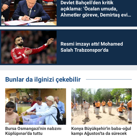
Devlet Bahçeli'den kritik
açıklama: 'Öcalan umuda,
Ahmetler göreve, Demirtaş evine
dönmelidir'
Resmi imzayı attı! Mohamed
Salah Trabzonspor'da
Bunlar da ilginizi çekebilir
Bursa Osmangazi'nin nabzını
Konya Büyükşehir'in baba-oğul
Küplüpınar'da tuttu
kampı Ağustos'ta da sürecek