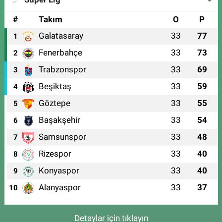
#
Takım
O
P
Galatasaray
33
77
1
Fenerbahçe
33
73
2
Trabzonspor
33
69
3
Beşiktaş
33
59
4
Göztepe
33
55
5
Başakşehir
33
54
6
Samsunspor
33
48
7
Rizespor
33
40
8
Konyaspor
33
40
9
Alanyaspor
33
37
10
Detaylar için tıklayın