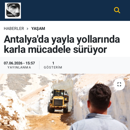
Gündem
Nöbetçi Eczaneler
HABERLER
YAŞAM
Antalya'da yayla yollarında
Ekonomi
Hava Durumu
karla mücadele sürüyor
Spor
Namaz Vakitleri
07.06.2026 - 15:57
1
Magazin
Trafik Durumu
YAYINLANMA
GÖSTERIM
Tüm Haberler
Süper Lig Puan Durumu ve Fikstür
İletişim
Tüm Manşetler
Künye
Son Dakika Haberleri
Haber Arşivi