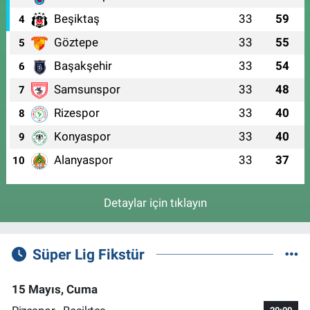
Beşiktaş
33
59
4
Göztepe
33
55
5
Başakşehir
33
54
6
Samsunspor
33
48
7
Rizespor
33
40
8
Konyaspor
33
40
9
Alanyaspor
33
37
10
Detaylar için tıklayın
Süper Lig Fikstür
15 Mayıs, Cuma