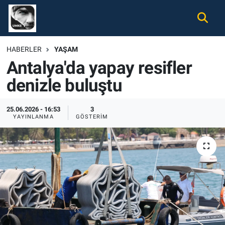
Gündem
Nöbetçi Eczaneler
HABERLER
YAŞAM
Antalya'da yapay resifler
Ekonomi
Hava Durumu
denizle buluştu
Spor
Namaz Vakitleri
25.06.2026 - 16:53
3
Magazin
Trafik Durumu
YAYINLANMA
GÖSTERIM
Tüm Haberler
Süper Lig Puan Durumu ve Fikstür
İletişim
Tüm Manşetler
Künye
Son Dakika Haberleri
Haber Arşivi