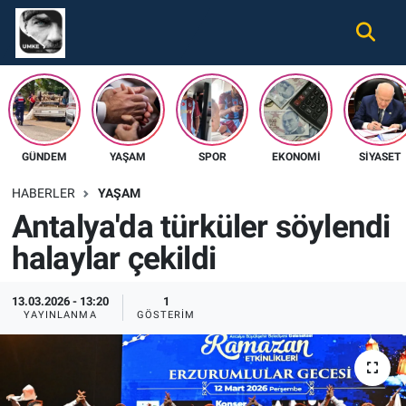
Gündem
Nöbetçi Eczaneler
Ekonomi
Hava Durumu
GÜNDEM
YAŞAM
SPOR
EKONOMI
SIYASET
Spor
Namaz Vakitleri
HABERLER
YAŞAM
Magazin
Trafik Durumu
Antalya'da türküler söylendi
halaylar çekildi
Tüm Haberler
Süper Lig Puan Durumu ve Fikstür
İletişim
Tüm Manşetler
13.03.2026 - 13:20
1
YAYINLANMA
GÖSTERIM
Künye
Son Dakika Haberleri
Haber Arşivi