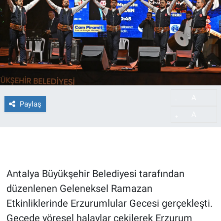
A
-
Paylaş
A
+
Antalya Büyükşehir Belediyesi tarafından
düzenlenen Geleneksel Ramazan
Etkinliklerinde Erzurumlular Gecesi gerçekleşti.
Gecede yöresel halaylar çekilerek Erzurum