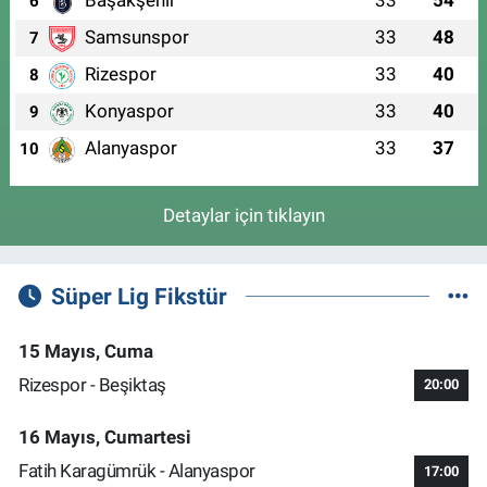
Başakşehir
33
54
6
Samsunspor
33
48
7
Rizespor
33
40
8
Konyaspor
33
40
9
Alanyaspor
33
37
10
Detaylar için tıklayın
Süper Lig Fikstür
15 Mayıs, Cuma
Rizespor - Beşiktaş
20:00
16 Mayıs, Cumartesi
Fatih Karagümrük - Alanyaspor
17:00