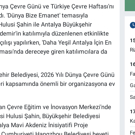
nya Çevre Günü ve Türkiye Çevre Haftası'nı
adı. 'Dünya Bize Emanet' temasıyla
 Hulusi Şahin ile Antalya Büyükşehir
emir'in katılımıyla düzenlenen etkinlikte
1
ılışı yapılırken, 'Daha Yeşil Antalya İçin En
Ri
ası'nda dereceye giren katılımcılara da
1
Fa
hir Belediyesi, 2026 Yılı Dünya Çevre Günü
leri kapsamında önemli bir organizasyona ev
Ga
Sa
alan Çevre Eğitim ve İnovasyon Merkezi'nde
17
si Hulusi Şahin, Büyükşehir Belediyesi
Ka
ya Mavi Akdeniz İnisiyatifi Proje
Fe
k Cumhuriyeti Hangzhou Belediyesi heyeti,