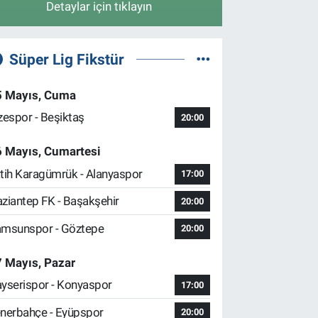
Detaylar için tıklayın
Süper Lig Fikstür
5 Mayıs, Cuma
zespor - Beşiktaş
20:00
6 Mayıs, Cumartesi
tih Karagümrük - Alanyaspor
17:00
ziantep FK - Başakşehir
20:00
msunspor - Göztepe
20:00
 Mayıs, Pazar
yserispor - Konyaspor
17:00
nerbahçe - Eyüpspor
20:00