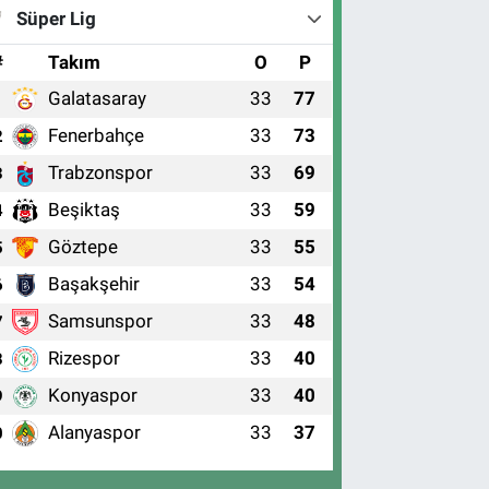
Süper Lig
#
Takım
O
P
Galatasaray
33
77
1
Fenerbahçe
33
73
2
Trabzonspor
33
69
3
Beşiktaş
33
59
4
Göztepe
33
55
5
Başakşehir
33
54
6
Samsunspor
33
48
7
Rizespor
33
40
8
Konyaspor
33
40
9
Alanyaspor
33
37
0