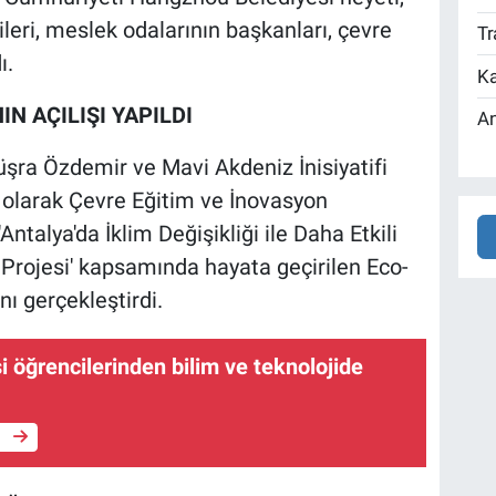
ileri, meslek odalarının başkanları, çevre
Tr
ı.
Ka
N AÇILIŞI YAPILDI
An
üşra Özdemir ve Mavi Akdeniz İnisiyatifi
k olarak Çevre Eğitim ve İnovasyon
Antalya'da İklim Değişikliği ile Daha Etkili
 Projesi' kapsamında hayata geçirilen Eco-
nı gerçekleştirdi.
öğrencilerinden bilim ve teknolojide
e