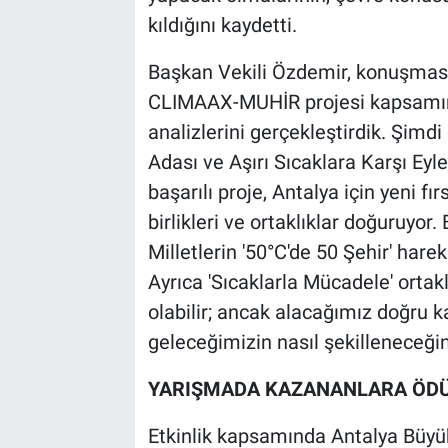
kıldığını kaydetti.
Başkan Vekili Özdemir, konuşmasın
CLIMAAX-MUHİR projesi kapsamında,
analizlerini gerçekleştirdik. Şimdi 
Adası ve Aşırı Sıcaklara Karşı Eyl
başarılı proje, Antalya için yeni fır
birlikleri ve ortaklıklar doğuruyo
Milletlerin '50°C'de 50 Şehir' hare
Ayrıca 'Sıcaklarla Mücadele' ortak
olabilir; ancak alacağımız doğru k
geleceğimizin nasıl şekilleneceğini 
YARIŞMADA KAZANANLARA ÖDÜL
Etkinlik kapsamında Antalya Büyük