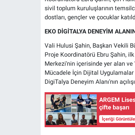
sivil toplum kuruluşlarının temsilc
dostları, gençler ve çocuklar katıld
EKO DİGİTALYA DENEYİM ALANINI
Vali Hulusi Şahin, Başkan Vekili B
Proje Koordinatörü Ebru Şahin, il
Merkezi'nin içerisinde yer alan ve '
Mücadele İçin Dijital Uygulamalar
DigiTalya Deneyim Alanı'nın açılışı
ARGEM Lisesi 
çifte başarı
İçeriği Görüntül