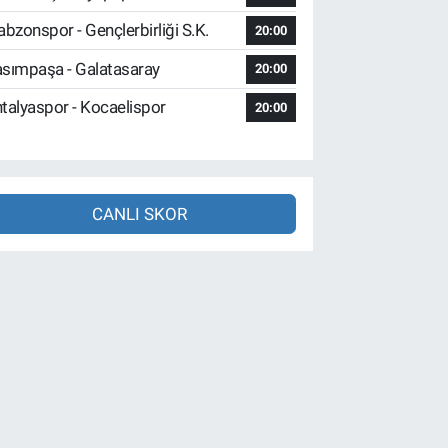
abzonspor - Gençlerbirliği S.K.
20:00
sımpaşa - Galatasaray
20:00
talyaspor - Kocaelispor
20:00
CANLI SKOR