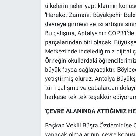
ülkelerin neler yaptıklarının konu
'Hareket Zamanı.' Büyükşehir Bele
devreye girmesi ve ısı artışını sın
Bu çalışma, Antalya'nın COP31'de
parçalarından biri olacak. Büyükşe
Merkezi'nde incelediğimiz dijital 
Örneğin okullardaki öğrencilerimiz
büyük fayda sağlayacaktır. Böylece
yetiştirmiş oluruz. Antalya Büyükşe
tüm çalışma ve çabalardan dolayı
herkese tek tek teşekkür ediyorum
'ÇEVRE ALANINDA ATTIĞIMIZ H
Başkan Vekili Büşra Özdemir ise CO
yapacak olmalarının, çevre konus