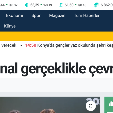
,44
53,39
61,60
6.862,0
%
0.02
%
0.19
%
0.18
Ekonomi
Spor
Magazin
Tüm Haberler
Künye
ek
14:50
Konya'da gençler yaz okulunda şehri keşfetti
nal gerçeklikle çevr