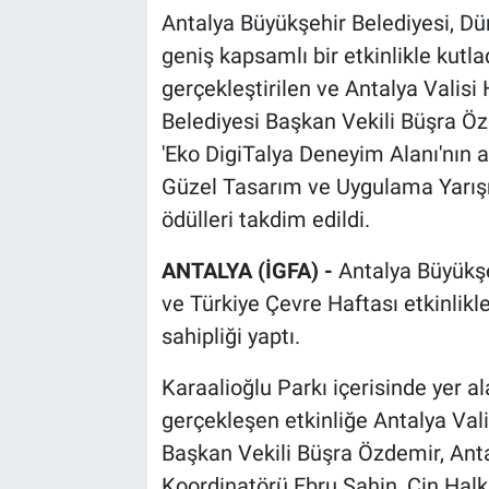
Antalya Büyükşehir Belediyesi, Dü
geniş kapsamlı bir etkinlikle kutl
gerçekleştirilen ve Antalya Valisi
Belediyesi Başkan Vekili Büşra Özd
'Eko DigiTalya Deneyim Alanı'nın aç
Güzel Tasarım ve Uygulama Yarışm
ödülleri takdim edildi.
ANTALYA (İGFA) -
Antalya Büyükşe
ve Türkiye Çevre Haftası etkinlik
sahipliği yaptı.
Karaalioğlu Parkı içerisinde yer 
gerçekleşen etkinliğe Antalya Vali
Başkan Vekili Büşra Özdemir, Antal
Koordinatörü Ebru Şahin, Çin Hal