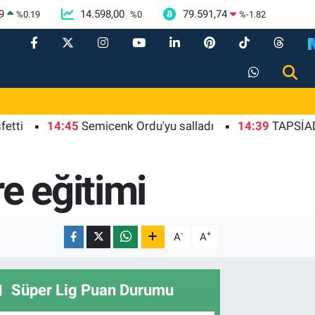
9
14.598,00
79.591,74
%
0.19
%
0
%
-1.82
14:45
Semicenk Ordu'yu salladı
14:39
TAPSİAD: Orma
e eğitimi
-
+
A
A
Süper Lig Puan Durumu