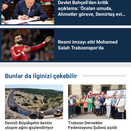
Devlet Bahçeli'den kritik
açıklama: 'Öcalan umuda,
Ahmetler göreve, Demirtaş evine
dönmelidir'
Resmi imzayı attı! Mohamed
Salah Trabzonspor'da
Bunlar da ilginizi çekebilir
Denizli Büyükşehir kentin
Trabzon Dernekler
ulaşım ağını güçlendiriyor
Federasyonu Şubesi açıldı