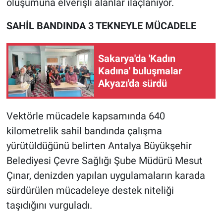
oluşumuna elverişli alanlar ilaçlanıyor.
SAHİL BANDINDA 3 TEKNEYLE MÜCADELE
Sakarya'da 'Kadın
Kadına' buluşmalar
Akyazı'da sürdü
Vektörle mücadele kapsamında 640
kilometrelik sahil bandında çalışma
yürütüldüğünü belirten Antalya Büyükşehir
Belediyesi Çevre Sağlığı Şube Müdürü Mesut
Çınar, denizden yapılan uygulamaların karada
sürdürülen mücadeleye destek niteliği
taşıdığını vurguladı.