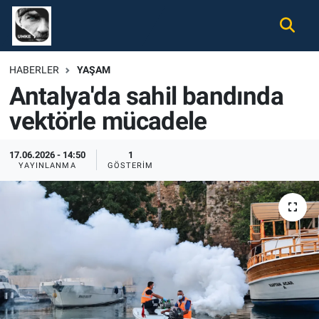
Gündem
Nöbetçi Eczaneler
HABERLER
YAŞAM
Antalya'da sahil bandında
Ekonomi
Hava Durumu
vektörle mücadele
Spor
Namaz Vakitleri
17.06.2026 - 14:50
1
Magazin
Trafik Durumu
YAYINLANMA
GÖSTERIM
Tüm Haberler
Süper Lig Puan Durumu ve Fikstür
İletişim
Tüm Manşetler
Künye
Son Dakika Haberleri
Haber Arşivi