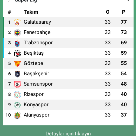
#
Takım
O
P
Galatasaray
33
77
1
Fenerbahçe
33
73
2
Trabzonspor
33
69
3
Beşiktaş
33
59
4
Göztepe
33
55
5
Başakşehir
33
54
6
Samsunspor
33
48
7
Rizespor
33
40
8
Konyaspor
33
40
9
Alanyaspor
33
37
10
Detaylar için tıklayın