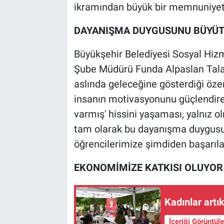
ikramından büyük bir memnuniyet
DAYANIŞMA DUYGUSUNU BÜYÜT
Büyükşehir Belediyesi Sosyal Hizm
Şube Müdürü Funda Alpaslan Talay,
aslında geleceğine gösterdiği öze
insanın motivasyonunu güçlendirebi
varmış' hissini yaşaması, yalnız o
tam olarak bu dayanışma duygusu
öğrencilerimize şimdiden başarılar
EKONOMİMİZE KATKISI OLUYOR
Kadınlar artı
İçeriği Görüntül