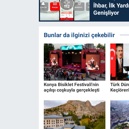
İhbar, İlk Yar
Genişliyor
Bunlar da ilginizi çekebilir
Konya Bisiklet Festivali'nin
Türk Dün
açılışı coşkuyla gerçekleşti
Keçiören'