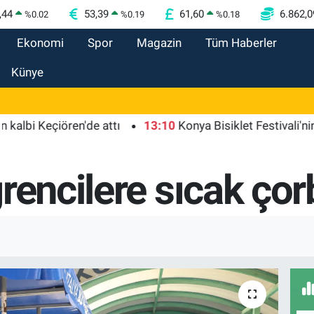
,44
53,39
61,60
6.862,0
%
0.02
%
0.19
%
0.18
Ekonomi
Spor
Magazin
Tüm Haberler
Künye
Keçiören'de attı
13:10
Konya Bisiklet Festivali'nin açılış
rencilere sıcak çor