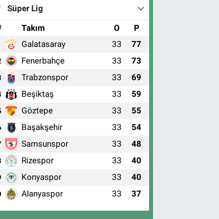
Süper Lig
#
Takım
O
P
Galatasaray
33
77
1
Fenerbahçe
33
73
2
Trabzonspor
33
69
3
Beşiktaş
33
59
4
Göztepe
33
55
5
Başakşehir
33
54
6
Samsunspor
33
48
7
Rizespor
33
40
8
Konyaspor
33
40
9
Alanyaspor
33
37
0