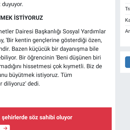
 duyuyor.
Tr
MEK İSTİYORUZ
Ka
etler Dairesi Başkanlığı Sosyal Yardımlar
An
 'Bir kentin gençlerine gösterdiği özen,
ndir. Bazen küçücük bir dayanışma bile
liyor. Bir öğrencinin 'Beni düşünen biri
lmadığını hissetmesi çok kıymetli. Biz de
nu büyütmek istiyoruz. Tüm
 diliyoruz' dedi.
k şehirlerde söz sahibi oluyor
e