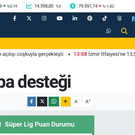
9
14.598,00
79.591,74
%
0.19
%
0
%
-1.82
ı coşkuyla gerçekleşti
13:08
İzmir İtfaiyesi'ne 13,5 milyon
ba desteği
-
+
A
A
Süper Lig Puan Durumu