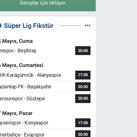
Detaylar için tıklayın
Süper Lig Fikstür
5 Mayıs, Cuma
zespor - Beşiktaş
20:00
6 Mayıs, Cumartesi
tih Karagümrük - Alanyaspor
17:00
ziantep FK - Başakşehir
20:00
msunspor - Göztepe
20:00
 Mayıs, Pazar
yserispor - Konyaspor
17:00
nerbahçe - Eyüpspor
20:00