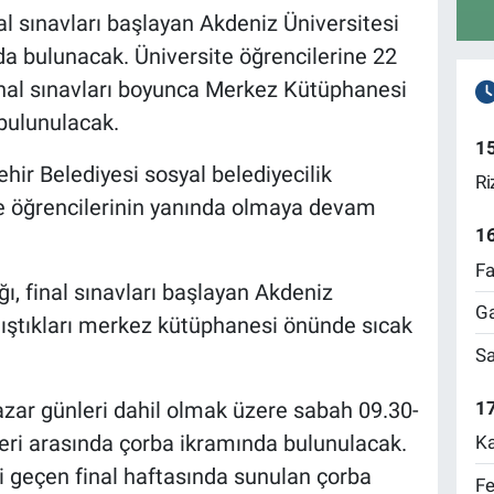
al sınavları başlayan Akdeniz Üniversitesi
da bulunacak. Üniversite öğrencilerine 22
inal sınavları boyunca Merkez Kütüphanesi
bulunulacak.
1
hir Belediyesi sosyal belediyecilik
Ri
e öğrencilerinin yanında olmaya devam
1
Fa
ı, final sınavları başlayan Akdeniz
Ga
alıştıkları merkez kütüphanesi önünde sıcak
Sa
17
zar günleri dahil olmak üzere sabah 09.30-
eri arasında çorba ikramında bulunulacak.
Ka
li geçen final haftasında sunulan çorba
Fe