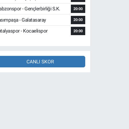
abzonspor - Gençlerbirliği S.K.
20:00
sımpaşa - Galatasaray
20:00
talyaspor - Kocaelispor
20:00
CANLI SKOR