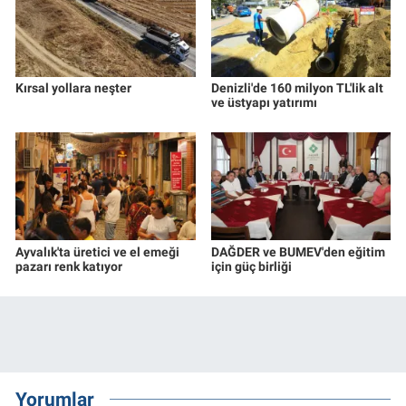
Kırsal yollara neşter
Denizli'de 160 milyon TL'lik alt
ve üstyapı yatırımı
Ayvalık'ta üretici ve el emeği
DAĞDER ve BUMEV'den eğitim
pazarı renk katıyor
için güç birliği
Yorumlar