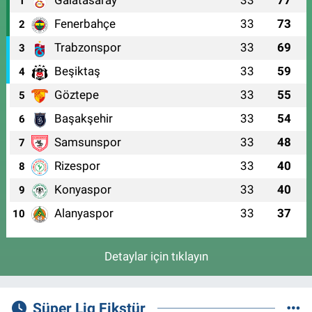
Galatasaray
33
77
1
Fenerbahçe
33
73
2
Trabzonspor
33
69
3
Beşiktaş
33
59
4
Göztepe
33
55
5
Başakşehir
33
54
6
Samsunspor
33
48
7
Rizespor
33
40
8
Konyaspor
33
40
9
Alanyaspor
33
37
10
Detaylar için tıklayın
Süper Lig Fikstür