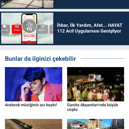
İhbar, İlk Yardım, Afet... HAYAT
112 Acil Uygulaması Genişliyor
Bunlar da ilginizi çekebilir
Arabesk müziğinin acı kaybı!
Ganita Akşamları'nda büyük
coşku