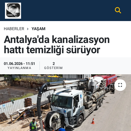
Gündem
Nöbetçi Eczaneler
HABERLER
YAŞAM
Antalya'da kanalizasyon
Ekonomi
Hava Durumu
hattı temizliği sürüyor
Spor
Namaz Vakitleri
01.06.2026 - 11:51
2
Magazin
Trafik Durumu
YAYINLANMA
GÖSTERIM
Tüm Haberler
Süper Lig Puan Durumu ve Fikstür
İletişim
Tüm Manşetler
Künye
Son Dakika Haberleri
Haber Arşivi