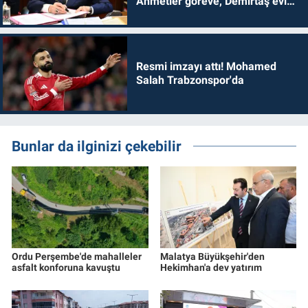
Ahmetler göreve, Demirtaş evine
dönmelidir'
Resmi imzayı attı! Mohamed
Salah Trabzonspor'da
Bunlar da ilginizi çekebilir
Ordu Perşembe'de mahalleler
Malatya Büyükşehir'den
asfalt konforuna kavuştu
Hekimhan'a dev yatırım