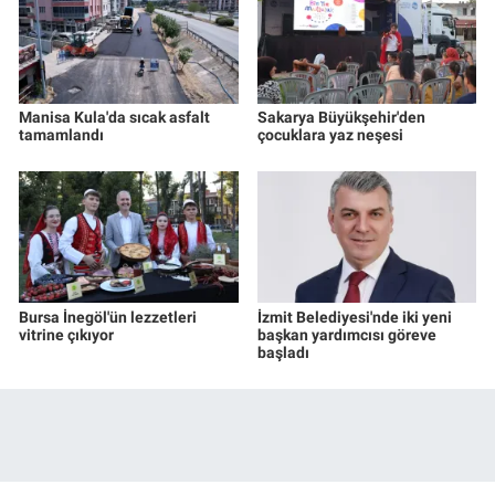
Manisa Kula'da sıcak asfalt
Sakarya Büyükşehir'den
tamamlandı
çocuklara yaz neşesi
Bursa İnegöl'ün lezzetleri
İzmit Belediyesi'nde iki yeni
vitrine çıkıyor
başkan yardımcısı göreve
başladı