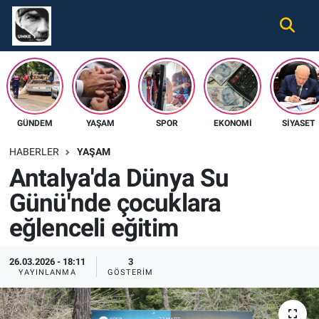
Gündem
Nöbetçi Eczaneler
Ekonomi
Hava Durumu
GÜNDEM
YAŞAM
SPOR
EKONOMI
SIYASET
Spor
Namaz Vakitleri
HABERLER
YAŞAM
Magazin
Trafik Durumu
Antalya'da Dünya Su
Günü'nde çocuklara
Tüm Haberler
Süper Lig Puan Durumu ve Fikstür
eğlenceli eğitim
İletişim
Tüm Manşetler
26.03.2026 - 18:11
3
Künye
Son Dakika Haberleri
YAYINLANMA
GÖSTERIM
Haber Arşivi