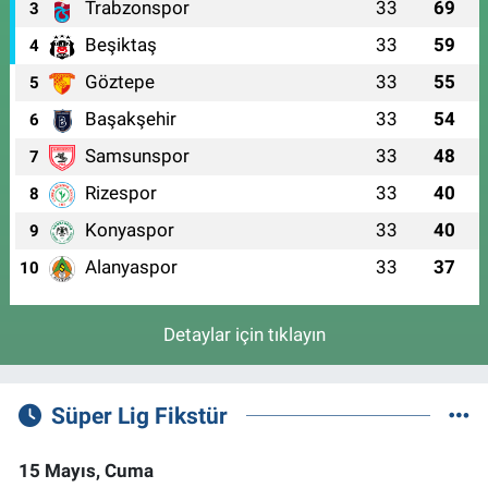
Trabzonspor
33
69
3
Beşiktaş
33
59
4
Göztepe
33
55
5
Başakşehir
33
54
6
Samsunspor
33
48
7
Rizespor
33
40
8
Konyaspor
33
40
9
Alanyaspor
33
37
10
Detaylar için tıklayın
Süper Lig Fikstür
15 Mayıs, Cuma