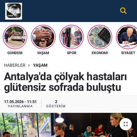
Gündem
Nöbetçi Eczaneler
Ekonomi
Hava Durumu
GÜNDEM
YAŞAM
SPOR
EKONOMI
SIYASET
Spor
Namaz Vakitleri
HABERLER
YAŞAM
Magazin
Trafik Durumu
Antalya'da çölyak hastaları
glütensiz sofrada buluştu
Tüm Haberler
Süper Lig Puan Durumu ve Fikstür
İletişim
Tüm Manşetler
17.05.2026 - 11:51
2
YAYINLANMA
GÖSTERIM
Künye
Son Dakika Haberleri
Haber Arşivi