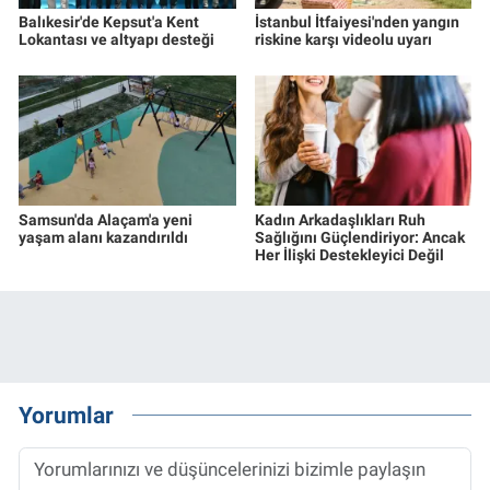
Balıkesir'de Kepsut'a Kent
İstanbul İtfaiyesi'nden yangın
Lokantası ve altyapı desteği
riskine karşı videolu uyarı
Samsun'da Alaçam'a yeni
Kadın Arkadaşlıkları Ruh
yaşam alanı kazandırıldı
Sağlığını Güçlendiriyor: Ancak
Her İlişki Destekleyici Değil
Yorumlar