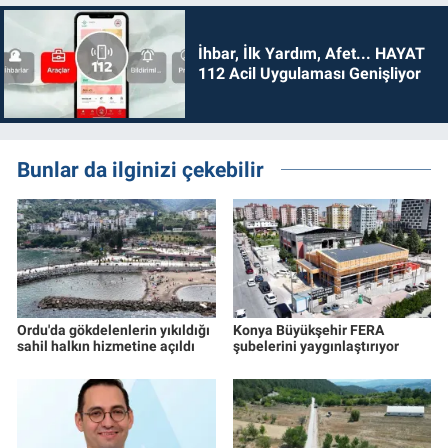
İhbar, İlk Yardım, Afet... HAYAT
112 Acil Uygulaması Genişliyor
Bunlar da ilginizi çekebilir
Ordu'da gökdelenlerin yıkıldığı
Konya Büyükşehir FERA
sahil halkın hizmetine açıldı
şubelerini yaygınlaştırıyor