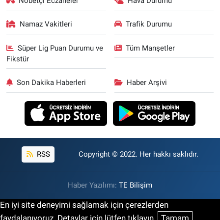
Nöbetçi Eczaneler
Hava Durumu
Namaz Vakitleri
Trafik Durumu
Süper Lig Puan Durumu ve
Tüm Manşetler
Fikstür
Son Dakika Haberleri
Haber Arşivi
RSS
Copyright © 2022. Her hakkı saklıdır.
Haber Yazılımı:
TE Bilişim
En iyi site deneyimi sağlamak için çerezlerden
faydalanıyoruz. Detaylar için lütfen tıklayın.
Tamam