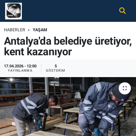
Gündem
Nöbetçi Eczaneler
HABERLER
YAŞAM
Antalya'da belediye üretiyor,
Ekonomi
Hava Durumu
kent kazanıyor
Spor
Namaz Vakitleri
17.04.2026 - 12:00
5
Magazin
Trafik Durumu
YAYINLANMA
GÖSTERIM
Tüm Haberler
Süper Lig Puan Durumu ve Fikstür
İletişim
Tüm Manşetler
Künye
Son Dakika Haberleri
Haber Arşivi