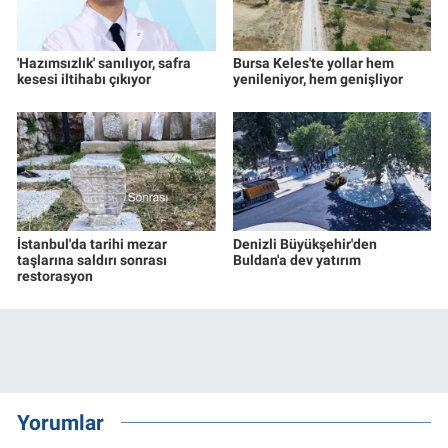
'Hazımsızlık' sanılıyor, safra
Bursa Keles'te yollar hem
kesesi iltihabı çıkıyor
yenileniyor, hem genişliyor
İstanbul'da tarihi mezar
Denizli Büyükşehir'den
taşlarına saldırı sonrası
Buldan'a dev yatırım
restorasyon
Yorumlar