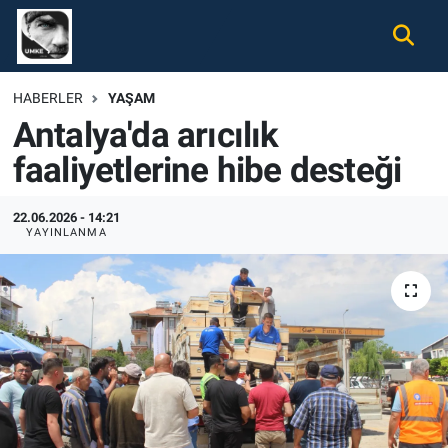
Gündem
Nöbetçi Eczaneler
HABERLER
YAŞAM
Antalya'da arıcılık
Ekonomi
Hava Durumu
faaliyetlerine hibe desteği
Spor
Namaz Vakitleri
22.06.2026 - 14:21
Magazin
Trafik Durumu
YAYINLANMA
Tüm Haberler
Süper Lig Puan Durumu ve Fikstür
İletişim
Tüm Manşetler
Künye
Son Dakika Haberleri
Haber Arşivi