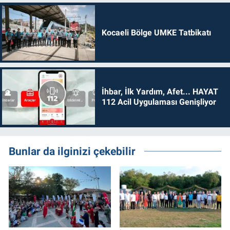
Kocaeli Bölge UMKE Tatbikatı
İhbar, İlk Yardım, Afet... HAYAT
112 Acil Uygulaması Genişliyor
Bunlar da ilginizi çekebilir